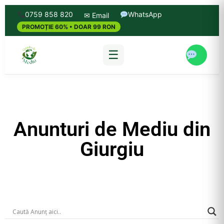
0759 858 820
WhatsApp
✉ Email
PROMOȚIE 60% • DOAR 99 RON
☰
Anunturi de Mediu din
Giurgiu