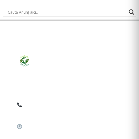
Ziarul online pentru publicarea anunțurilor obligatorii
de mediu cerute de ANMAP, APM și instituțiile
abilitate. Dovadă pe loc, acceptat în toată România.
0759 858 820
✉
gazetamediu@gmail.com
Sistem automat 24/7