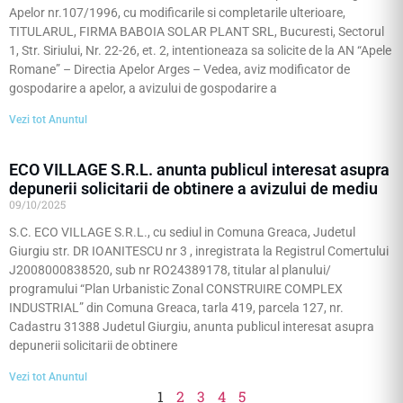
Apelor nr.107/1996, cu modificarile si completarile ulterioare,
TITULARUL, FIRMA BABOIA SOLAR PLANT SRL, Bucuresti, Sectorul
1, Str. Siriului, Nr. 22-26, et. 2, intentioneaza sa solicite de la AN “Apele
Romane” – Directia Apelor Arges – Vedea, aviz modificator de
gospodarire a apelor, a avizului de gospodarire a
Vezi tot Anuntul
ECO VILLAGE S.R.L. anunta publicul interesat asupra
depunerii solicitarii de obtinere a avizului de mediu
09/10/2025
S.C. ECO VILLAGE S.R.L., cu sediul in Comuna Greaca, Judetul
Giurgiu str. DR IOANITESCU nr 3 , inregistrata la Registrul Comertului
J2008000838520, sub nr RO24389178, titular al planului/
programului “Plan Urbanistic Zonal CONSTRUIRE COMPLEX
INDUSTRIAL” din Comuna Greaca, tarla 419, parcela 127, nr.
Cadastru 31388 Judetul Giurgiu, anunta publicul interesat asupra
depunerii solicitarii de obtinere
Vezi tot Anuntul
1
2
3
4
5