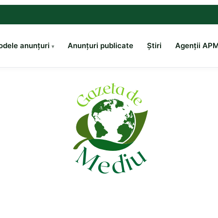
dele anunțuri
Anunțuri publicate
Știri
Agenții AP