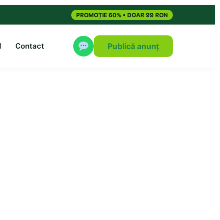
PROMOȚIE 60% • DOAR 99 RON
M
Contact
Publică anunț