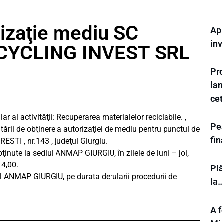
izaţie mediu SC
Ap
inv
CYCLING INVEST SRL
Pr
la
ce
 activităţii: Recuperarea materialelor reciclabile. ,
Pes
tării de obţinere a autorizaţiei de mediu pentru punctul de
fi
ESTI , nr.143 , judeţul Giurgiu.
ţinute la sediul ANMAP GIURGIU, în zilele de luni – joi,
14,00.
Plă
iul ANMAP GIURGIU, pe durata derularii procedurii de
la
A f