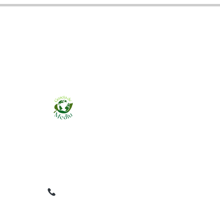
Ziarul online pentru publicarea anunțurilor
obligatorii de mediu cerute de ANMAP, APM și
instituțiile abilitate. Dovadă pe loc, acceptat în
toată România.
0759 858 820
✉
gazetamediu@gmail.com