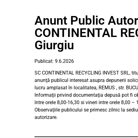
Anunt Public Autor
CONTINENTAL RE
Giurgiu
Publicat: 9.6.2026
SC CONTINENTAL RECYCLING INVEST SRL, titular al
anunţă publicul interesat asupra depunerii solici
lucru amplasat în localitatea, REMUS , str. BUCUR
Informaţii privind documentaţia depusă pot fi ob
între orele 8,00-16,30 si vineri intre orele 8,00 – 
Observaţiile publicului se primesc zilnic la sed
autorizare.