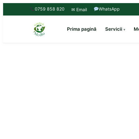
0759 858 820
WhatsApp
✉ Email
Prima pagină
Servicii
Mo