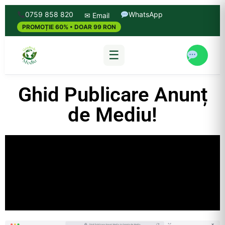
0759 858 820
WhatsApp
✉ Email
PROMOȚIE 60% • DOAR 99 RON
☰
Ghid Publicare Anunț
de Mediu!