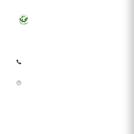
Ziarul online pentru publicarea anunțurilor obligatorii
de mediu cerute de ANMAP, APM și instituțiile
abilitate. Dovadă pe loc, acceptat în toată România.
0759 858 820
✉
gazetamediu@gmail.com
Sistem automat 24/7
SERVICII PUBLICARE
Publică anunț APM
Autorizație construire
Comunicat de presă PNRR