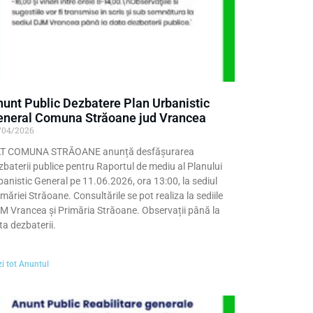
unt Public Dezbatere Plan Urbanistic
eneral Comuna Străoane jud Vrancea
/04/2026
T COMUNA STRĂOANE anunță desfășurarea
zbaterii publice pentru Raportul de mediu al Planului
banistic General pe 11.06.2026, ora 13:00, la sediul
imăriei Străoane. Consultările se pot realiza la sediile
M Vrancea și Primăria Străoane. Observații până la
ta dezbaterii.
i tot Anuntul