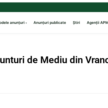
dele anunțuri
Anunțuri publicate
Știri
Agenții AP
unturi de Mediu din
Vran