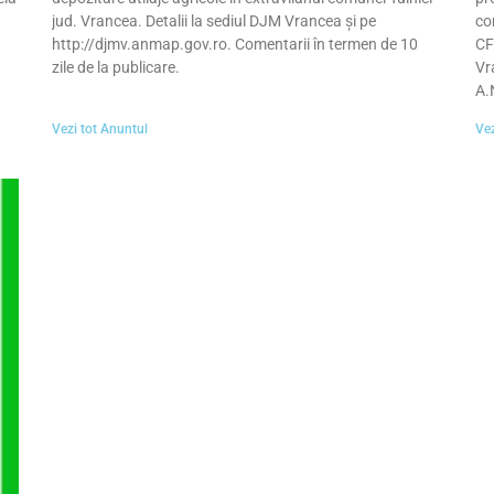
jud. Vrancea. Detalii la sediul DJM Vrancea și pe
co
http://djmv.anmap.gov.ro. Comentarii în termen de 10
CF
zile de la publicare.
Vr
A.
Vezi tot Anuntul
Vez