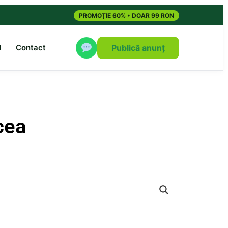
PROMOȚIE 60% • DOAR 99 RON
M
Contact
Publică anunț
cea