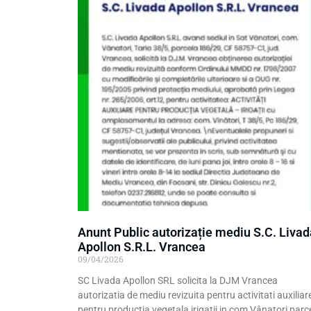
Anunt Public autorizație mediu S.C. Livad
Apollon S.R.L. Vrancea
09/04/2026
SC Livada Apollon SRL solicita la DJM Vrancea
autorizatia de mediu revizuita pentru activitati auxiliar
pentru productia vegetala irigatii in com Vânatori parc