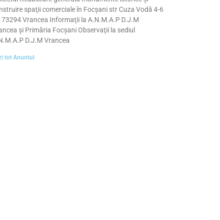
nstruire spaţii comerciale în Focşani str Cuza Vodă 4-6
 73294 Vrancea Informaţii la A.N.M.A.P D.J.M
ancea şi Primăria Focşani Observaţii la sediul
N.M.A.P D.J.M Vrancea
i tot Anuntul