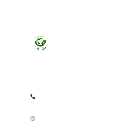
Ziarul online pentru publicarea anunțurilor
obligatorii de mediu cerute de ANMAP, APM și
instituțiile abilitate. Dovadă pe loc, acceptat în
toată România.
0759 858 820
✉
gazetamediu@gmail.com
Sistem automat 24/7