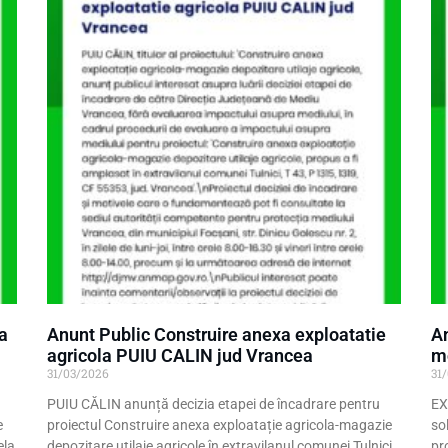
a
Anunt Public Construire anexa exploatatie
An
agricola PUIU CALIN jud Vrancea
mo
31/03/2026
31
PUIU CĂLIN anunță decizia etapei de încadrare pentru
EX
e
proiectul Construire anexa exploatație agricola-magazie
so
ela
depozitare utilaje agricole în extravilanul comunei Tulnici
pr