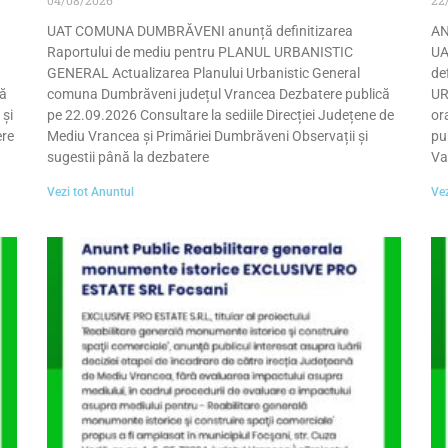
UAT COMUNA DUMBRĂVENI anunță definitizarea
AN
Raportului de mediu pentru PLANUL URBANISTIC
UA
GENERAL Actualizarea Planului Urbanistic General
de
că
comuna Dumbrăveni județul Vrancea Dezbatere publică
UR
 și
pe 22.09.2026 Consultare la sediile Direcției Județene de
or
ere
Mediu Vrancea și Primăriei Dumbrăveni Observații și
pu
sugestii până la dezbatere
Va
Vezi tot Anuntul
Vez