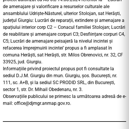
de amenajare și valorificare a resurselor culturale ale
ansamblului Udriște-Năsturel, ulterior Stolojan, sat Herăști,
județul Giurgiu: Lucrări de reparații, extindere și amenajare a
spațiului interior corp C2 – Conacul familiei Stolojan; Lucrări
de reabilitare și amenajare corpuri C3; Desființare corpuri C4,
C5; Lucrări de amenajare peisajeră la nivelul incintei și
refacerea împrejmuirii incintei’ propus a fi amplasat în
comuna Herăști, sat Herăști, str. Milos Obrenovici, nr. 32, CF
33925, jud. Giurgiu.
Informațiile privind proiectul propus pot fi consultate la
sediul D.J.M. Giurgiu din mun. Giurgiu, șos. București, nr.
111, sc. A+B, și la sediul SC PRODID SRL, din București,
sector 1, str. Dr. Mihail Obedenaru, nr. 3.
Observațiile publicului se primesc la următoarea adresă de e-
mail:
office@djmgr.anmap.gov.ro
.