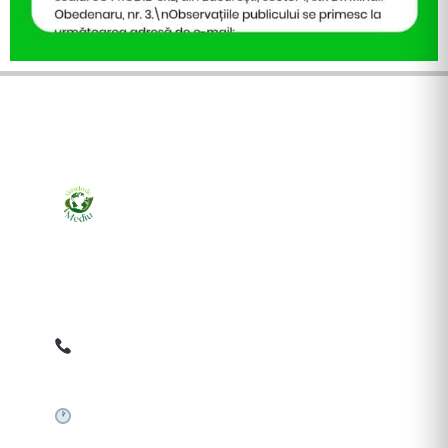
Ziarul online pentru publicarea anunțurilor obligatorii
de mediu cerute de ANMAP, APM și instituțiile
abilitate. Dovadă pe loc, acceptat în toată România.
0759 858 820
✉
gazetamediu@gmail.com
Sistem automat 24/7