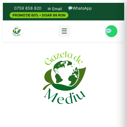
0759 858 820
WhatsApp
✉ Email
PROMOȚIE 60% • DOAR 99 RON
☰