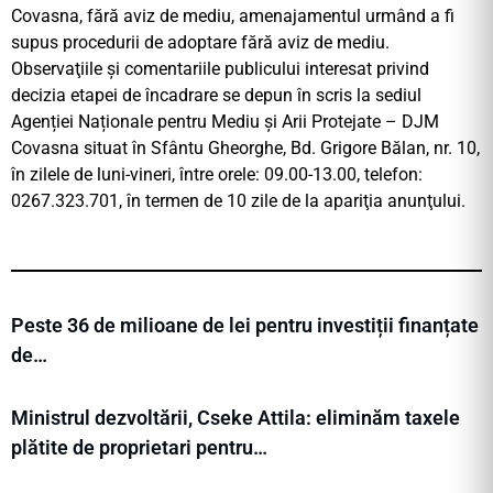
Covasna, fără aviz de mediu, amenajamentul urmând a fi
supus procedurii de adoptare fără aviz de mediu.
Observaţiile şi comentariile publicului interesat privind
decizia etapei de încadrare se depun în scris la sediul
Agenției Naționale pentru Mediu și Arii Protejate – DJM
Covasna situat în Sfântu Gheorghe, Bd. Grigore Bălan, nr. 10,
în zilele de luni-vineri, între orele: 09.00-13.00, telefon:
0267.323.701, în termen de 10 zile de la apariţia anunţului.
Peste 36 de milioane de lei pentru investiții finanțate
de…
Ministrul dezvoltării, Cseke Attila: eliminăm taxele
plătite de proprietari pentru…