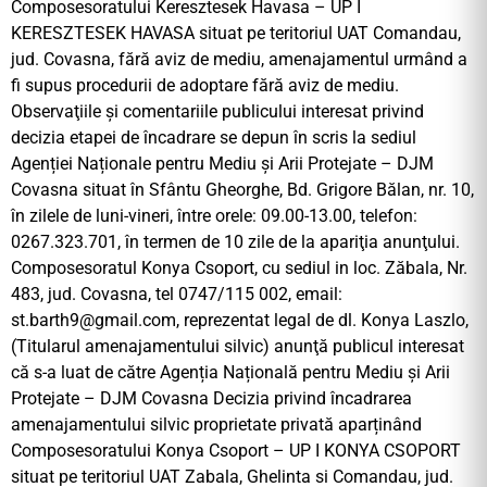
Composesoratului Keresztesek Havasa – UP I
KERESZTESEK HAVASA situat pe teritoriul UAT Comandau,
jud. Covasna, fără aviz de mediu, amenajamentul urmând a
fi supus procedurii de adoptare fără aviz de mediu.
Observaţiile şi comentariile publicului interesat privind
decizia etapei de încadrare se depun în scris la sediul
Agenției Naționale pentru Mediu și Arii Protejate – DJM
Covasna situat în Sfântu Gheorghe, Bd. Grigore Bălan, nr. 10,
în zilele de luni-vineri, între orele: 09.00-13.00, telefon:
0267.323.701, în termen de 10 zile de la apariţia anunţului.
Composesoratul Konya Csoport, cu sediul in loc. Zăbala, Nr.
483, jud. Covasna, tel 0747/115 002, email:
st.barth9@gmail.com
, reprezentat legal de dl. Konya Laszlo,
(Titularul amenajamentului silvic) anunţă publicul interesat
că s-a luat de către Agenția Națională pentru Mediu și Arii
Protejate – DJM Covasna Decizia privind încadrarea
amenajamentului silvic proprietate privată aparținând
Composesoratului Konya Csoport – UP I KONYA CSOPORT
situat pe teritoriul UAT Zabala, Ghelinta si Comandau, jud.