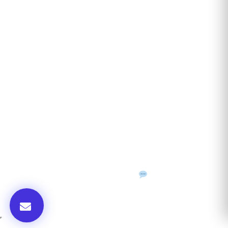
ANUNȚURI DIN JUDEȚUL TĂU
Acceptat în toate cele 41 de județe + București
Bihor
Ilfov
Timiș
Arad
Iași
Cluj
Constanța
Brașov
Maramureș
Suceava
Sibiu
Prahova
Alba
Vrancea
Dâmbovița
Buzău
©
2026
Gazeta de Mediu • Toate drepturile rezervate
Confidențialitate
Cookies
Termeni & condiții
f
𝕏
▶