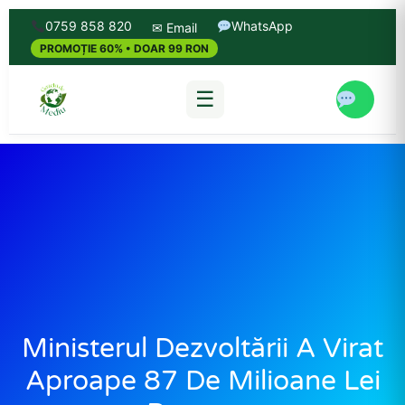
0759 858 820
WhatsApp
✉ Email
PROMOȚIE 60% • DOAR 99 RON
☰
Ministerul Dezvoltării A Virat
Aproape 87 De Milioane Lei