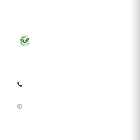
Ziarul online pentru publicarea anunțurilor obligatorii
de mediu cerute de ANMAP, APM și instituțiile
abilitate. Dovadă pe loc, acceptat în toată România.
0759 858 820
✉
gazetamediu@gmail.com
Sistem automat 24/7
SERVICII PUBLICARE
Publică anunț APM