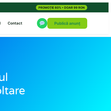
PROMOȚIE 60% • DOAR 99 RON
M
Contact
Publică anunț
ul
ltare