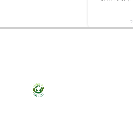
2
Ziarul online pentru publicarea anunțurilor
obligatorii de mediu cerute de ANMAP, APM și
instituțiile abilitate. Dovadă pe loc, acceptat în
toată România.