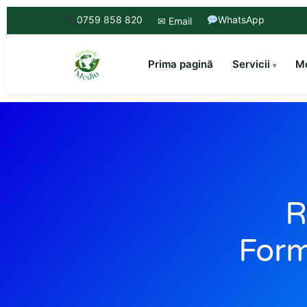
0759 858 820
WhatsApp
✉ Email
Prima pagină
Servicii
Mo
R
Form