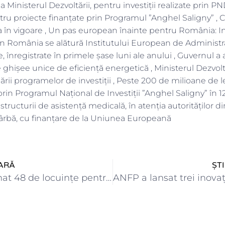
la Ministerul Dezvoltării, pentru investiții realizate prin PN
ntru proiecte finanțate prin Programul ”Anghel Saligny” , 
rea în vigoare , Un pas european înainte pentru România: In
n România se alătură Institutului European de Administra
 înregistrate în primele șase luni ale anului , Guvernul a 
e ghișee unice de eficiență energetică , Ministerul Dezvolt
ării programelor de investiții , Peste 200 de milioane de l
prin Programul Național de Investiții ”Anghel Saligny” în 12
structurii de asistență medicală, în atenția autorităților 
ârbă, cu finanțare de la Uniunea Europeană
ARĂ
ȘT
ANL a recepţionat 48 de locuințe pentru specialiștii din sănătate…