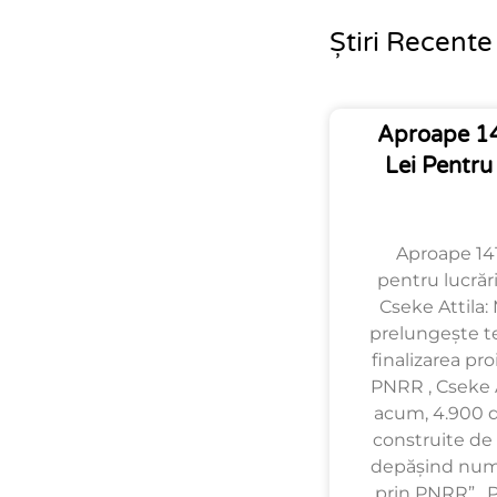
Știri Recente
Aproape 14
Lei Pentru
Aproape 141
pentru lucrări
Cseke Attila: 
prelungește t
finalizarea pro
PNRR , Cseke A
acum, 4.900 de
construite de 
depășind num
prin PNRR” , 