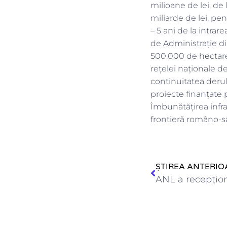
milioane de lei, de 
miliarde de lei, pe
– 5 ani de la intra
de Administrație di
500.000 de hectare,
rețelei naționale d
continuitatea derul
proiecte finanțate 
Îmbunătățirea infra
frontieră româno-s
ȘTIREA ANTERIO