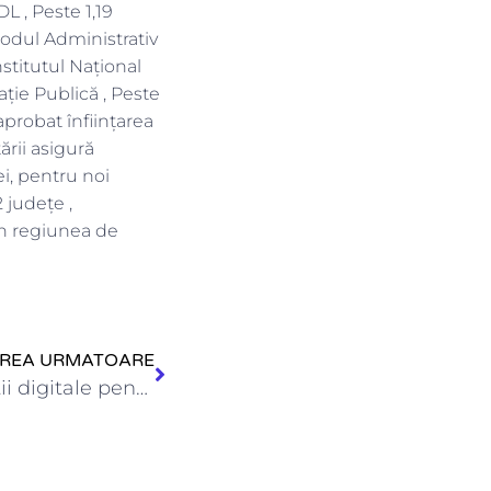
DL , Peste 1,19
Codul Administrativ
stitutul Național
ție Publică , Peste
aprobat înființarea
ării asigură
ei, pentru noi
 județe ,
din regiunea de
IREA URMATOARE
ANFP a lansat trei inovații digitale pentru o administrație modernă…