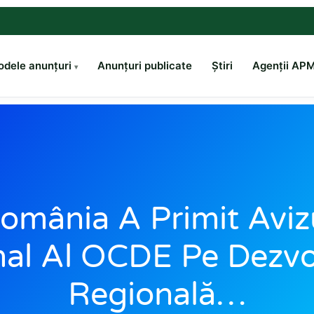
dele anunțuri
Anunțuri publicate
Știri
Agenții AP
omânia A Primit Aviz
al Al OCDE Pe Dezvo
Regională…