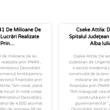
1 De Milioane De
Cseke Attila: D
 Lucrări Realizate
Spitalul Județea
Prin…
Alba Iul
 de milioane de lei
Cseke Attila: De ast
 realizate prin PNRR ,
Județean de Urgență 
Ministerul Dezvoltării
o secție modernă de
ermenul limită pentru
construită de la zero
iectelor finanțate prin
milioane de lei pe
ttila: ”Am creat, până
finanțate prin PNRR ,
 locuri în noile creșe
”Am inaugurat cea de
Ministerul Dezvoltării,
construită prin 
ărul de 4.500 asumat
guvernamental ” ,
Plăți de aproape 59 de
Dezvoltării: intră în