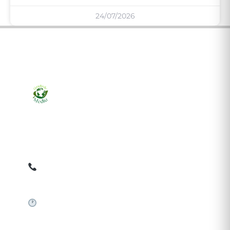
24/07/2026
Ziarul online pentru publicarea anunțurilor obligatorii
de mediu cerute de ANMAP, APM și instituțiile
abilitate. Dovadă pe loc, acceptat în toată România.
0759 858 820
✉
gazetamediu@gmail.com
Sistem automat 24/7