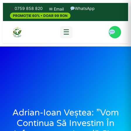
0759 858 820
WhatsApp
✉ Email
PROMOȚIE 60% • DOAR 99 RON
☰
Adrian-Ioan Veștea: ”Vom
Continua Să Investim În