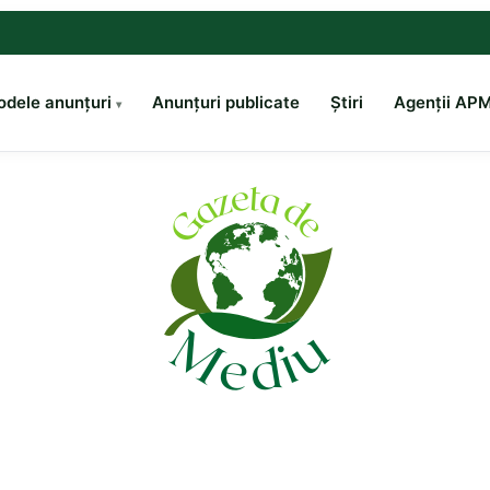
dele anunțuri
Anunțuri publicate
Știri
Agenții AP