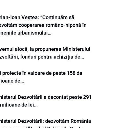
rian-Ioan Veștea: “Continuăm să
zvoltăm cooperarea româno-niponă în
meniile urbanismului…
vernul alocă, la propunerea Ministerului
voltării, fonduri pentru achiziția de…
 proiecte în valoare de peste 158 de
lioane de…
nisterul Dezvoltării a decontat peste 291
 milioane de lei…
nisterul Dezvoltării: dezvoltăm România