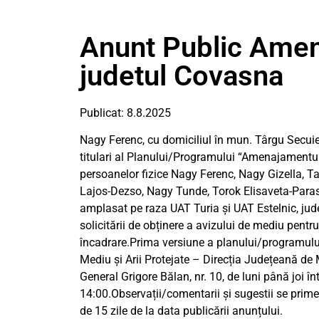
Anunt Public Amena
judetul Covasna
Publicat: 8.8.2025
Nagy Ferenc, cu domiciliul în mun. Târgu Secuiesc
titulari al Planului/Programului “Amenajamentul 
persoanelor fizice Nagy Ferenc, Nagy Gizella, T
Lajos-Dezso, Nagy Tunde, Torok Elisaveta-Parasch
amplasat pe raza UAT Turia și UAT Estelnic, jud
solicitării de obținere a avizului de mediu pent
încadrare.Prima versiune a planului/programului
Mediu și Arii Protejate – Direcția Județeană d
General Grigore Bălan, nr. 10, de luni până joi înt
14:00.Observații/comentarii și sugestii se pri
de 15 zile de la data publicării anunțului.