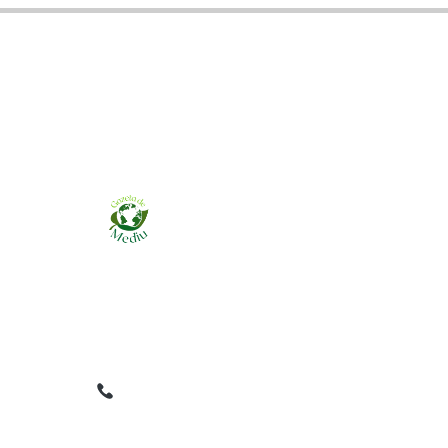
Ziarul online pentru publicarea anunțurilor
obligatorii de mediu cerute de ANMAP, APM și
instituțiile abilitate. Dovadă pe loc, acceptat în
toată România.
0759 858 820
✉
gazetamediu@gmail.com