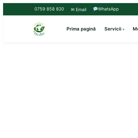
0759 858 820
WhatsApp
✉ Email
Prima pagină
Servicii
Mo