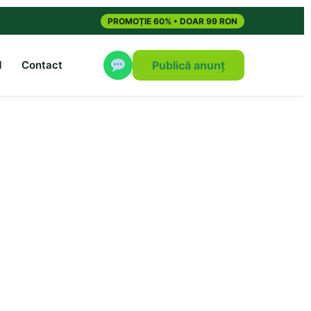
PROMOȚIE 60% • DOAR 99 RON
M
Contact
Publică anunț