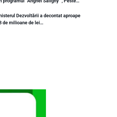
in programul ”Anghel Saligny” , Peste…
nisterul Dezvoltării a decontat aproape
3 de milioane de lei…