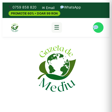
0759 858 820
WhatsApp
✉ Email
PROMOȚIE 60% • DOAR 99 RON
☰