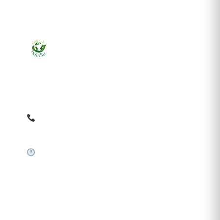
Ziarul online pentru publicarea anunțurilor obligatorii
de mediu cerute de ANMAP, APM și instituțiile
abilitate. Dovadă pe loc, acceptat în toată România.
0759 858 820
✉
gazetamediu@gmail.com
Sistem automat 24/7
SERVICII PUBLICARE
Publică anunț APM
Autorizație construire