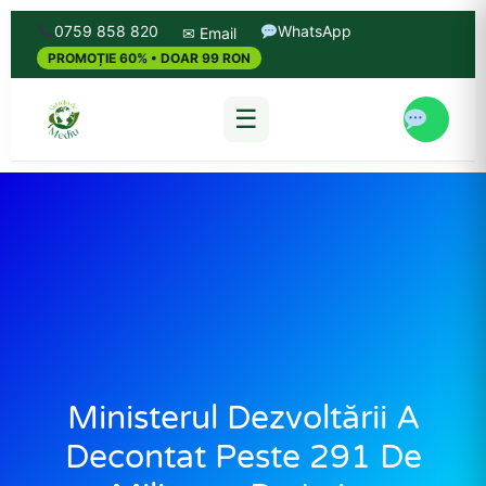
0759 858 820
WhatsApp
✉ Email
PROMOȚIE 60% • DOAR 99 RON
☰
Ministerul Dezvoltării A
Decontat Peste 291 De