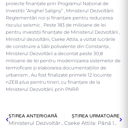
proiecte finanțate prin Programul Național de
Investiții ”Anghel Saligny” , Ministerul Dezvoltării:
Reglementări noi și finanțare pentru reducerea
riscului seismic , Peste 183 de milioane de lei
pentru investiții finanțate de Ministerul Dezvoltării ,
Ministrul dezvoltării, Cseke Attila, a vizitat lucrările
de construire a Sălii polivalente din Constanța ,
Ministerul Dezvoltării a decontat peste 30,8
milioane de lei pentru modernizarea sistemelor de
termoficare și elaborarea documentațiilor de
urbanism , Au fost finalizate primele 12 locuințe
nZEB plus pentru tineri, cu finanțare de la
Ministerul Dezvoltării, prin PNRR
ȘTIREA ANTERIOARĂ
ȘTIREA URMATOARE
Ministerul Dezvoltării a virat peste 27 milioane de lei pentru…
Cseke Attila: Până în prezent, Ministerul Dezvoltării a finalizat 65…