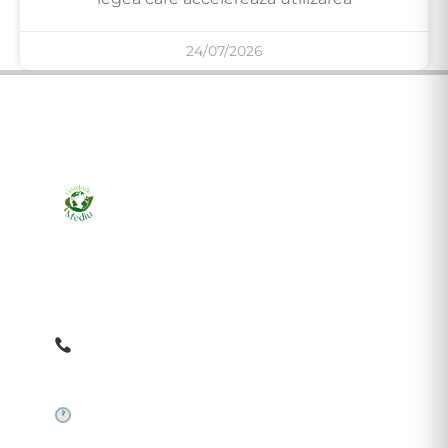
24/07/2026
Ziarul online pentru publicarea anunțurilor obligatorii
de mediu cerute de ANMAP, APM și instituțiile
abilitate. Dovadă pe loc, acceptat în toată România.
0759 858 820
✉
gazetamediu@gmail.com
Sistem automat 24/7