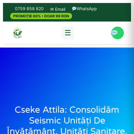
0759 858 820
WhatsApp
✉ Email
PROMOȚIE 60% • DOAR 99 RON
☰
Cseke Attila: Consolidăm
Seismic Unități De
Învățământ, Unități Sanitare,