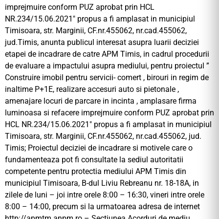
imprejmuire conform PUZ aprobat prin HCL
NR.234/15.06.2021″ propus a fi amplasat in municipiul
Timisoara, str. Marginii, CF.nr.455062, nr.cad.455062,
jud.Timis, anunta publicul interesat asupra luarii deciziei
etapei de incadrare de catre APM Timis, in cadrul procedurii
de evaluare a impactului asupra mediului, pentru proiectul ”
Construire imobil pentru servicii- comert , birouri in regim de
inaltime P+1E, realizare accesuri auto si pietonale ,
amenajare locuri de parcare in incinta , amplasare firma
luminoasa si refacere imprejmuire conform PUZ aprobat prin
HCL NR.234/15.06.2021″ propus a fi amplasat in municipiul
Timisoara, str. Marginii, CF.nr.455062, nr.cad.455062, jud.
Timis; Proiectul deciziei de incadrare si motivele care o
fundamenteaza pot fi consultate la sediul autoritatii
competente pentru protectia mediului APM Timis din
municipiul Timisoara, B-dul Liviu Rebreanu nr. 18-18A, in
zilele de luni – joi intre orele 8:00 – 16:30, vineri intre orele
8:00 – 14:00, precum si la urmatoarea adresa de internet
http://apmtm.anpm.ro – Sectiunea Acorduri de mediu.