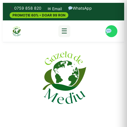
0759 858 820
WhatsApp
✉ Email
PROMOȚIE 60% • DOAR 99 RON
☰