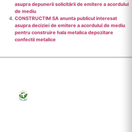
asupra depunerii solicitării de emitere a acordului
de mediu
CONSTRUCTIM SA anunta publicul interesat
asupra deciziei de emitere a acordului de mediu
pentru construire hala metalica depozitare
confectii metalice
Ziarul online pentru publicarea anunțurilor obligatorii
de mediu cerute de ANMAP, APM și instituțiile
abilitate. Dovadă pe loc, acceptat în toată România.