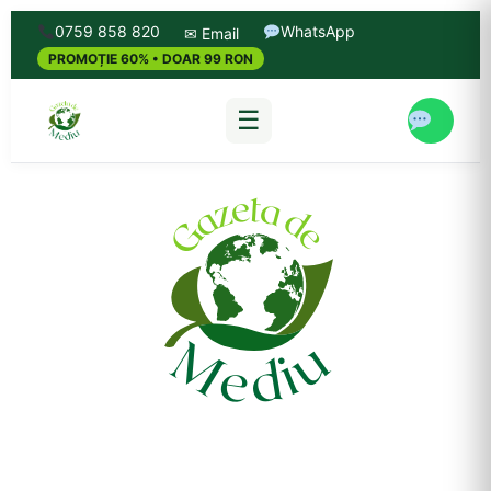
0759 858 820
WhatsApp
✉ Email
PROMOȚIE 60% • DOAR 99 RON
☰