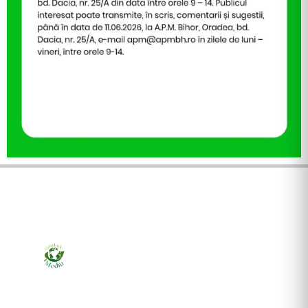
Ziarul online pentru publicarea anunțurilor obligatorii