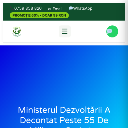
0759 858 820
WhatsApp
✉ Email
PROMOȚIE 60% • DOAR 99 RON
☰
Ministerul Dezvoltării A
Decontat Peste 55 De