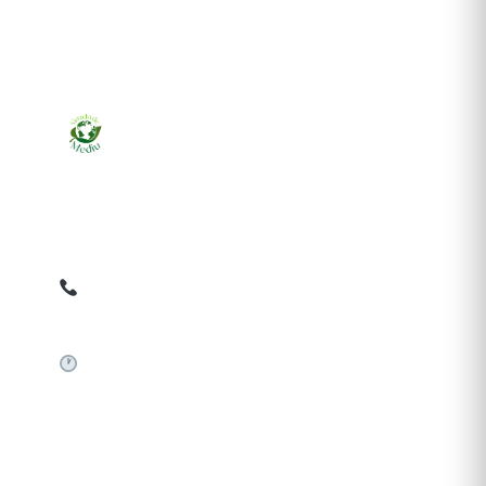
Ziarul online pentru publicarea anunțurilor obligatorii
de mediu cerute de ANMAP, APM și instituțiile
abilitate. Dovadă pe loc, acceptat în toată România.
0759 858 820
✉
gazetamediu@gmail.com
Sistem automat 24/7
SERVICII PUBLICARE
Publică anunț APM