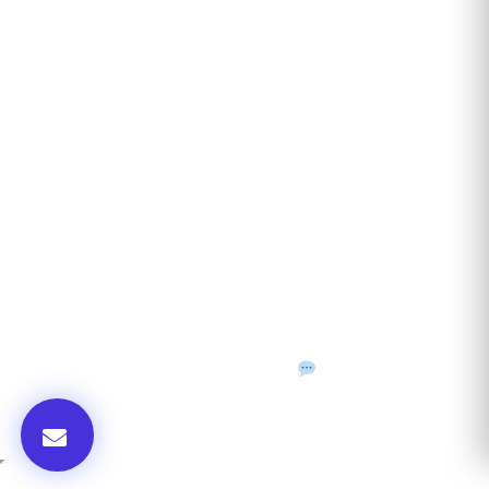
ANUNȚURI DIN JUDEȚUL TĂU
Acceptat în toate cele 41 de județe + București
Bihor
Ilfov
Timiș
Arad
Iași
Cluj
Constanța
Brașov
Maramureș
Suceava
Sibiu
Prahova
Alba
Vrancea
Dâmbovița
Buzău
©
2026
Gazeta de Mediu • Toate drepturile rezervate
Confidențialitate
Cookies
Termeni & condiții
f
𝕏
▶