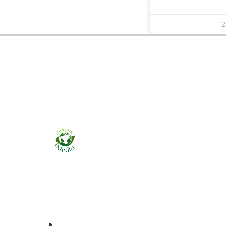
2
Ziarul online pentru publicarea anunțurilor
obligatorii de mediu cerute de ANMAP, APM și
instituțiile abilitate. Dovadă pe loc, acceptat în
toată România.