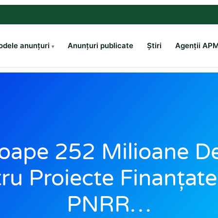
dele anunțuri
Anunțuri publicate
Știri
Agenții AP
oape 252 Milioane De
ru Proiecte Finanțate
PNRR…