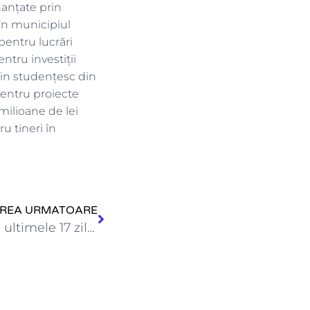
nanțate prin
în municipiul
pentru lucrări
ntru investiții
min studențesc din
pentru proiecte
 milioane de lei
u tineri în
IREA URMATOARE
Ministrul Cseke Attila: ”În ultimele 17 zile, Ministerul Dezvoltării a…