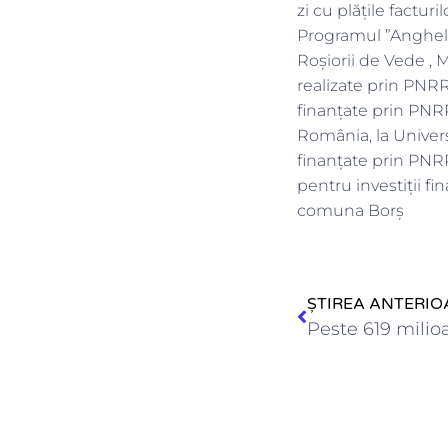
zi cu plățile factur
Programul ”Anghel S
Roșiorii de Vede , 
realizate prin PNRR 
finanțate prin PNRR
România, la Univers
finanțate prin PNRR 
pentru investiții f
comuna Borș
ȘTIREA ANTERIO