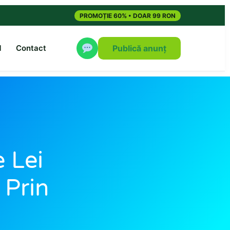
PROMOȚIE 60% • DOAR 99 RON
M
Contact
Publică anunț
 Lei
 Prin