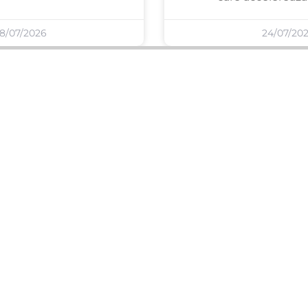
8/07/2026
24/07/20
SERVICII PUBLICARE
INFORMAȚII UTILE
Publică anunț APM
Despre noi
Autorizație construire
Ultimele anunțuri publicate
Comunicat de presă PNRR
Buletin informativ
Pași publicare anunț
Blog & ghiduri
Descarcă model anunț
Lista Agenții APM