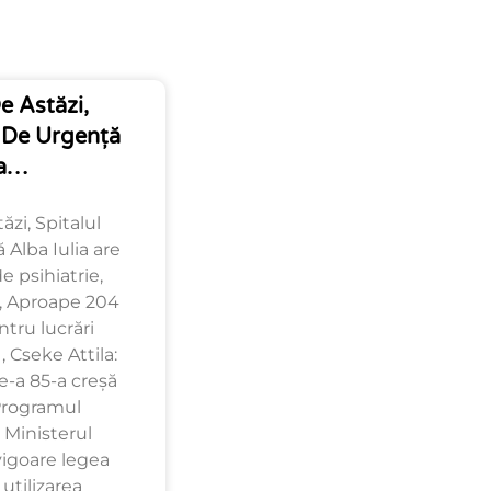
e Astăzi,
n De Urgență
ia…
ăzi, Spitalul
Alba Iulia are
 psihiatrie,
 , Aproape 204
ntru lucrări
 Cseke Attila:
-a 85-a creșă
Programul
 Ministerul
 vigoare legea
utilizarea