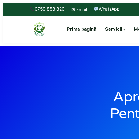
0759 858 820
WhatsApp
✉ Email
Prima pagină
Servicii
Mo
Apr
Pent