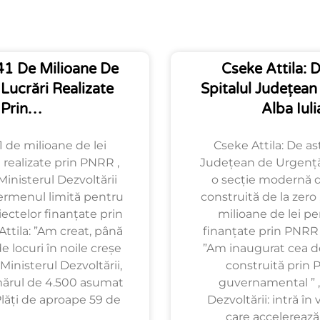
1 De Milioane De
Cseke Attila: D
 Lucrări Realizate
Spitalul Județea
Prin…
Alba Iul
 de milioane de lei
Cseke Attila: De ast
 realizate prin PNRR ,
Județean de Urgență 
Ministerul Dezvoltării
o secție modernă de
ermenul limită pentru
construită de la zero
iectelor finanțate prin
milioane de lei pe
ttila: ”Am creat, până
finanțate prin PNRR ,
 locuri în noile creșe
”Am inaugurat cea de
Ministerul Dezvoltării,
construită prin 
ărul de 4.500 asumat
guvernamental ” ,
Plăți de aproape 59 de
Dezvoltării: intră în
care accelerează 