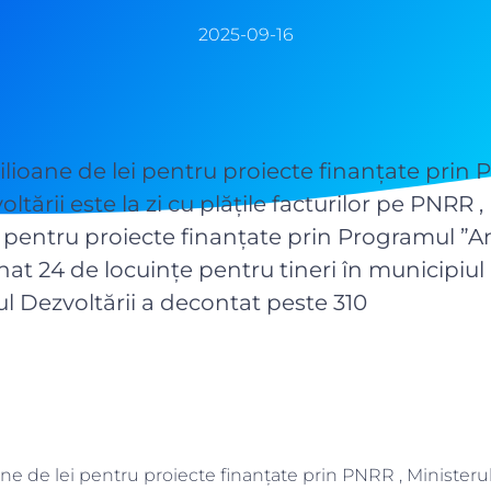
2025-09-16
ioane de lei pentru proiecte finanțate prin 
ltării este la zi cu plățile facturilor pe PNRR ,
, pentru proiecte finanțate prin Programul ”An
at 24 de locuinţe pentru tineri în municipiul 
ul Dezvoltării a decontat peste 310
e de lei pentru proiecte finanțate prin PNRR , Ministerul 