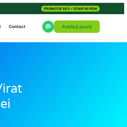
PROMOȚIE 60% • DOAR 99 RON
M
Contact
Publică anunț
irat
ei