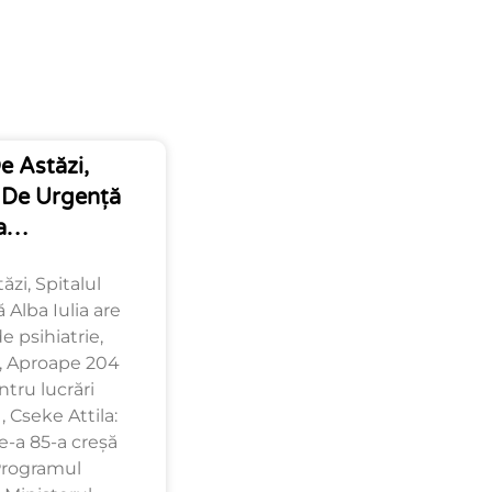
e Astăzi,
n De Urgență
ia…
ăzi, Spitalul
Alba Iulia are
 psihiatrie,
 , Aproape 204
ntru lucrări
 Cseke Attila:
-a 85-a creșă
Programul