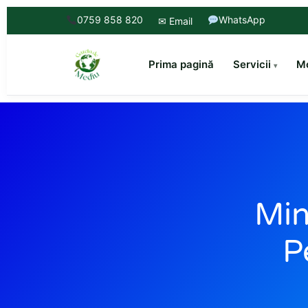
0759 858 820
WhatsApp
✉ Email
Prima pagină
Servicii
Mo
Min
P