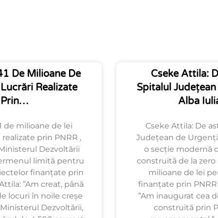
1 De Milioane De
Cseke Attila: D
 Lucrări Realizate
Spitalul Județea
Prin…
Alba Iul
 de milioane de lei
Cseke Attila: De ast
 realizate prin PNRR ,
Județean de Urgență 
Ministerul Dezvoltării
o secție modernă de
ermenul limită pentru
construită de la zero
iectelor finanțate prin
milioane de lei pe
ttila: ”Am creat, până
finanțate prin PNRR ,
 locuri în noile creșe
”Am inaugurat cea de
Ministerul Dezvoltării,
construită prin 