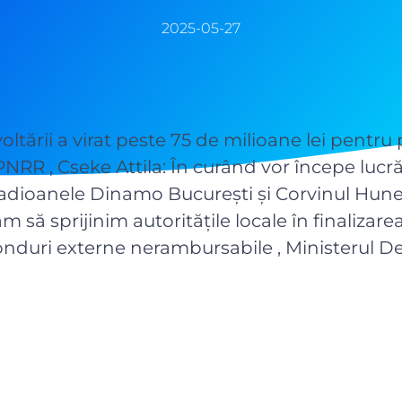
2025-05-27
oltării a virat peste 75 de milioane lei pentru
PNRR , Cseke Attila: În curând vor începe lucră
stadioanele Dinamo București și Corvinul Hun
m să sprijinim autoritățile locale în finalizare
onduri externe nerambursabile , Ministerul Dez