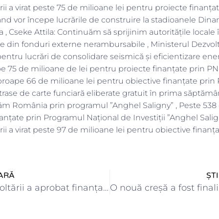
rii a virat peste 75 de milioane lei pentru proiecte finanța
rând vor începe lucrările de construire la stadioanele Din
 Cseke Attila: Continuăm să sprijinim autoritățile locale î
te din fonduri externe nerambursabile , Ministerul Dezvoltă
pentru lucrări de consolidare seismică și eficientizare ene
 75 de milioane de lei pentru proiecte finanțate prin PN
 aproape 66 de milioane lei pentru obiective finanțate prin 
rase de carte funciară eliberate gratuit în prima săptămân
tăm România prin programul ”Anghel Saligny” , Peste 538 
anțate prin Programul Național de Investiții ”Anghel Salign
rii a virat peste 97 de milioane lei pentru obiective finan
ARĂ
ȘT
Ministerul Dezvoltării a aprobat finanțarea unui obiectiv strategic necesar pentru…