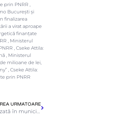
te prin PNRR ,
amo București și
n finalizarea
rii a virat aproape
rgetică finanțate
RR , Ministerul
PNRR , Cseke Attila:
ă , Ministerul
de milioane de lei,
y” , Cseke Attila:
țate prin PNRR
IREA URMATOARE
O nouă creșă a fost finalizată în municipiul Târnăveni ,…