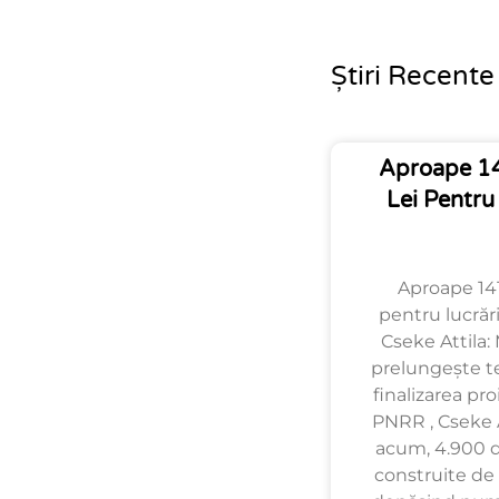
Știri Recente
Aproape 14
Lei Pentru
Aproape 141
pentru lucrări
Cseke Attila: 
prelungește t
finalizarea pro
PNRR , Cseke A
acum, 4.900 de
construite de 