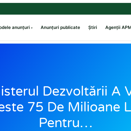
dele anunțuri
Anunțuri publicate
Știri
Agenții AP
isterul Dezvoltării A V
este 75 De Milioane L
Pentru…