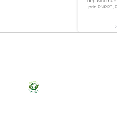
depășind num
prin PNRR” , 
2
Ziarul online pentru publicarea anunțurilor
obligatorii de mediu cerute de ANMAP, APM și
instituțiile abilitate. Dovadă pe loc, acceptat în