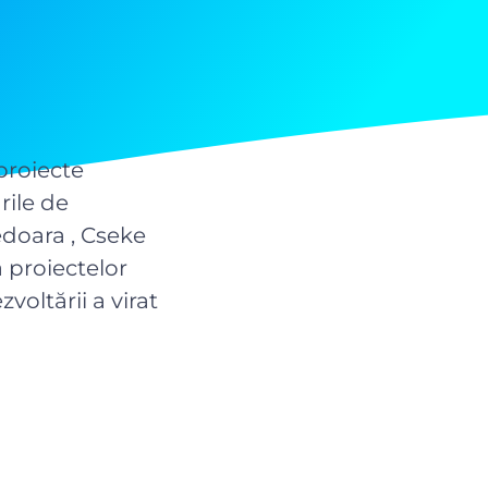
 proiecte
rile de
edoara , Cseke
a proiectelor
voltării a virat