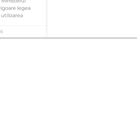
 Ministerul
 vigoare legea
utilizarea
26
ANUNȚURI DIN JUDEȚUL TĂU
Acceptat în toate cele 41 de județe +
București
Bihor
Ilfov
Timiș
Arad
Iași
Cluj
Constanța
Brașov
Maramureș