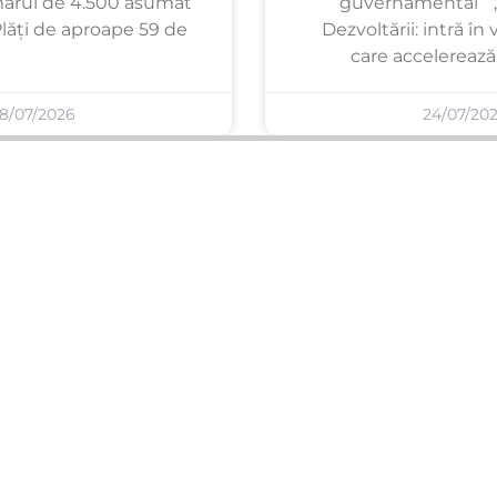
ărul de 4.500 asumat
guvernamental ” ,
Plăți de aproape 59 de
Dezvoltării: intră în
care accelerează 
8/07/2026
24/07/20
SERVICII PUBLICARE
INFORMAȚII UTILE
Publică anunț APM
Despre noi
Autorizație construire
Ultimele anunțuri publicate
Comunicat de presă PNRR
Buletin informativ
Pași publicare anunț
Blog & ghiduri