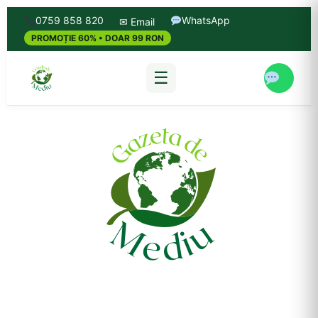
0759 858 820
WhatsApp
✉ Email
PROMOȚIE 60% • DOAR 99 RON
☰