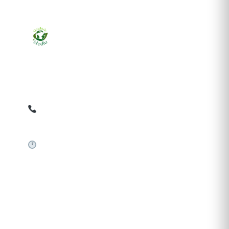
Ziarul online pentru publicarea anunțurilor obligatorii
de mediu cerute de ANMAP, APM și instituțiile
abilitate. Dovadă pe loc, acceptat în toată România.
0759 858 820
✉
gazetamediu@gmail.com
Sistem automat 24/7
SERVICII PUBLICARE
Publică anunț APM
Autorizație construire