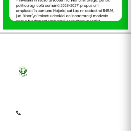
Ziarul online pentru publicarea anunțurilor obligatorii
de mediu cerute de ANMAP, APM și instituțiile
abilitate. Dovadă pe loc, acceptat în toată România.
0759 858 820
✉
gazetamediu@gmail.com