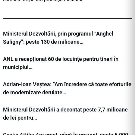
Ministerul Dezvoltării, prin programul “Anghel
Saligny”: peste 130 de milioane…
ANL a recepţionat 60 de locuinţe pentru tineri în
municipiul…
Adrian-Ioan Veștea: ”Am încredere că toate eforturile
de modernizare derulate…
Ministerul Dezvoltării a decontat peste 7,7 milioane
de lei pentru…
Cseke Attila: Am creat, până în prezent, peste 5.000