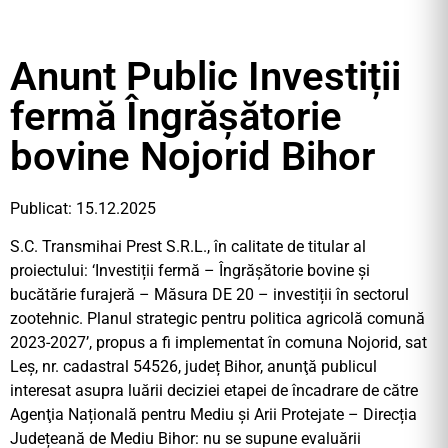
Anunt Public Investiții
fermă Îngrășătorie
bovine Nojorid Bihor
Publicat: 15.12.2025
S.C. Transmihai Prest S.R.L., în calitate de titular al
proiectului: ‘Investiții fermă – Îngrășătorie bovine și
bucătărie furajeră – Măsura DE 20 – investiții în sectorul
zootehnic. Planul strategic pentru politica agricolă comună
2023-2027’, propus a fi implementat în comuna Nojorid, sat
Leș, nr. cadastral 54526, județ Bihor, anunţă publicul
interesat asupra luării deciziei etapei de încadrare de către
Agenţia Națională pentru Mediu și Arii Protejate – Direcția
Județeană de Mediu Bihor: nu se supune evaluării