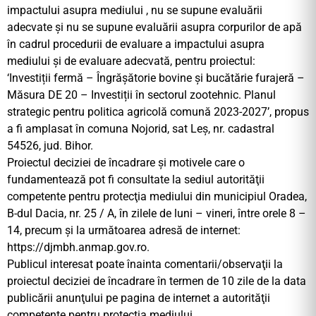
impactului asupra mediului , nu se supune evaluării
adecvate și nu se supune evaluării asupra corpurilor de apă
în cadrul procedurii de evaluare a impactului asupra
mediului şi de evaluare adecvată, pentru proiectul:
‘Investiții fermă – Îngrășătorie bovine și bucătărie furajeră –
Măsura DE 20 – Investiții în sectorul zootehnic. Planul
strategic pentru politica agricolă comună 2023-2027’, propus
a fi amplasat în comuna Nojorid, sat Leș, nr. cadastral
54526, jud. Bihor.
Proiectul deciziei de încadrare şi motivele care o
fundamentează pot fi consultate la sediul autorităţii
competente pentru protecţia mediului din municipiul Oradea,
B-dul Dacia, nr. 25 / A, în zilele de luni – vineri, între orele 8 –
14, precum şi la următoarea adresă de internet:
https://djmbh.anmap.gov.ro.
Publicul interesat poate înainta comentarii/observaţii la
proiectul deciziei de încadrare în termen de 10 zile de la data
publicării anunţului pe pagina de internet a autorităţii
competente pentru protecţia mediului.