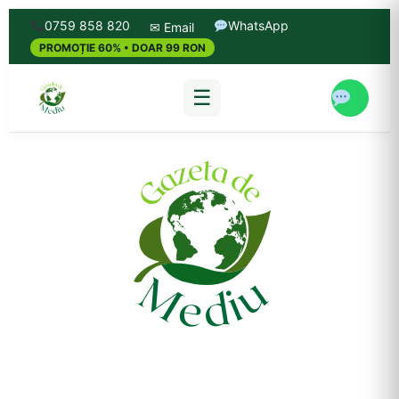
0759 858 820
WhatsApp
✉ Email
PROMOȚIE 60% • DOAR 99 RON
☰