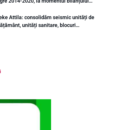
gre 2014-2020, la momentul bilanțului…
eke Attila: consolidăm seismic unități de
ățământ, unități sanitare, blocuri…
i