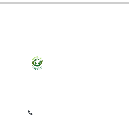
Ziarul online pentru publicarea anunțurilor
obligatorii de mediu cerute de ANMAP, APM și
instituțiile abilitate. Dovadă pe loc, acceptat în
toată România.
0759 858 820
✉
gazetamediu@gmail.com