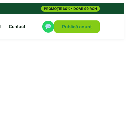
PROMOȚIE 60% • DOAR 99 RON
M
Contact
Publică anunț