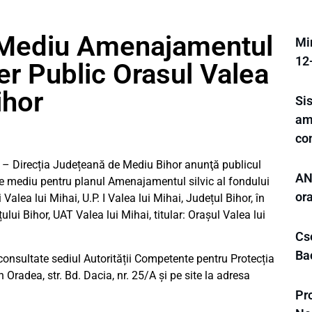
 Mediu Amenajamentul
Min
12
er Public Orasul Valea
ihor
Si
ame
con
e – Direcția Județeană de Mediu Bihor anunţă publicul
ANL
 de mediu pentru planul Amenajamentul silvic al fondului
or
Valea lui Mihai, U.P. I Valea lui Mihai, Județul Bihor, în
ui Bihor, UAT Valea lui Mihai, titular: Orașul Valea lui
Cse
Ba
consultate sediul Autorității Competente pentru Protecția
Oradea, str. Bd. Dacia, nr. 25/A și pe site la adresa
Pr