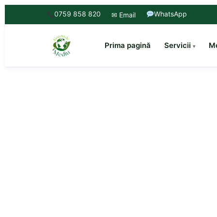
0759 858 820
WhatsApp
✉ Email
Prima pagină
Servicii
Mo