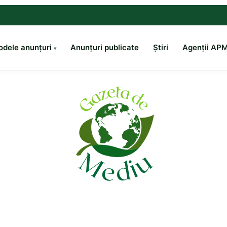
dele anunțuri
Anunțuri publicate
Știri
Agenții AP