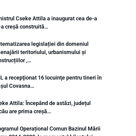
istrul Cseke Attila a inaugurat cea de-a
-a creșă construită…
stematizarea legislației din domeniul
najării teritoriului, urbanismului și
strucțiilor ,…
 a recepţionat 16 locuinţe pentru tineri în
așul Covasna…
ke Attila: Începând de astăzi, județul
cău are prima creșă…
ogramul Operațional Comun Bazinul Mării