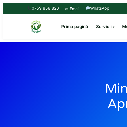
0759 858 820
WhatsApp
✉ Email
Prima pagină
Servicii
Mo
Min
Apr