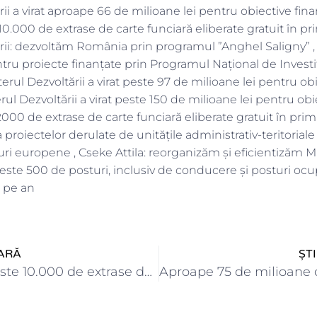
rii a virat aproape 66 de milioane lei pentru obiective fin
 10.000 de extrase de carte funciară eliberate gratuit în 
ării: dezvoltăm România prin programul ”Anghel Saligny” ,
ntru proiecte finanțate prin Programul Național de Investi
sterul Dezvoltării a virat peste 97 de milioane lei pentru ob
rul Dezvoltării a virat peste 150 de milioane lei pentru obi
00 de extrase de carte funciară eliberate gratuit în prima 
 proiectelor derulate de unitățile administrativ-teritoriale ,
ri europene , Cseke Attila: reorganizăm și eficientizăm M
peste 500 de posturi, inclusiv de conducere și posturi o
i pe an
ARĂ
ȘT
Cseke Attila: Peste 10.000 de extrase de carte funciară eliberate…