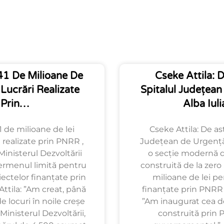
1 De Milioane De
Cseke Attila: D
 Lucrări Realizate
Spitalul Județea
Prin…
Alba Iul
 de milioane de lei
Cseke Attila: De ast
 realizate prin PNRR ,
Județean de Urgență 
Ministerul Dezvoltării
o secție modernă de
ermenul limită pentru
construită de la zero
iectelor finanțate prin
milioane de lei pe
ttila: ”Am creat, până
finanțate prin PNRR ,
 locuri în noile creșe
”Am inaugurat cea de
Ministerul Dezvoltării,
construită prin 