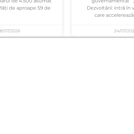
ărul de 4.500 asumat
guvernamental ” ,
Plăți de aproape 59 de
Dezvoltării: intră în
care accelerează 
8/07/2026
24/07/20
SERVICII PUBLICARE
INFORMAȚII UTILE
Publică anunț APM
Despre noi
Autorizație construire
Ultimele anunțuri publicate
Comunicat de presă PNRR
Buletin informativ
Pași publicare anunț
Blog & ghiduri