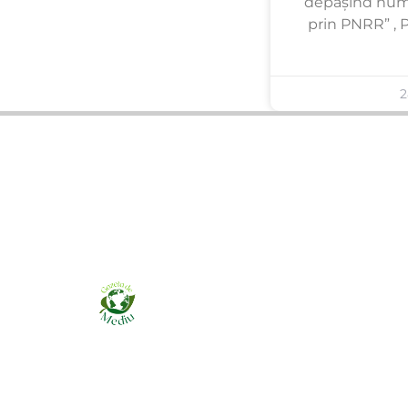
depășind num
prin PNRR” , 
2
Ziarul online pentru publicarea anunțurilor
obligatorii de mediu cerute de ANMAP, APM și
instituțiile abilitate. Dovadă pe loc, acceptat în