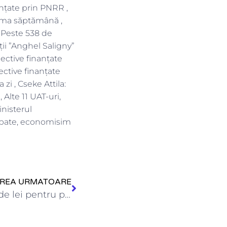
anțate prin PNRR ,
prima săptămână ,
 Peste 538 de
ții ”Anghel Saligny”
iective finanțate
ective finanțate
zi , Cseke Attila:
 Alte 11 UAT-uri,
inisterul
cupate, economisim
IREA URMATOARE
Aproape 75 de milioane de lei pentru proiecte finanțate prin…