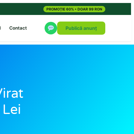
PROMOȚIE 60% • DOAR 99 RON
M
Contact
Publică anunț
irat
 Lei