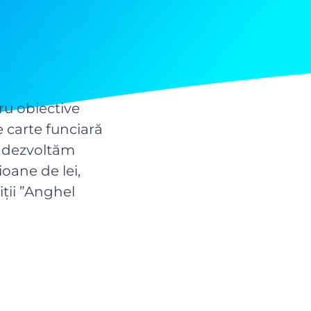
ru obiective
e carte funciară
: dezvoltăm
oane de lei,
ții ”Anghel