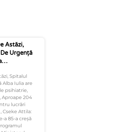
e Astăzi,
n De Urgență
ia…
ăzi, Spitalul
Alba Iulia are
 psihiatrie,
 , Aproape 204
ntru lucrări
 Cseke Attila:
-a 85-a creșă
Programul