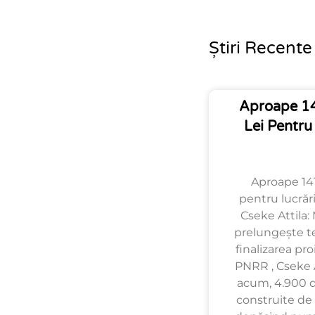
Știri Recente
Aproape 14
Lei Pentru
Aproape 141
pentru lucrări
Cseke Attila: 
prelungește t
finalizarea pro
PNRR , Cseke A
acum, 4.900 de
construite de 