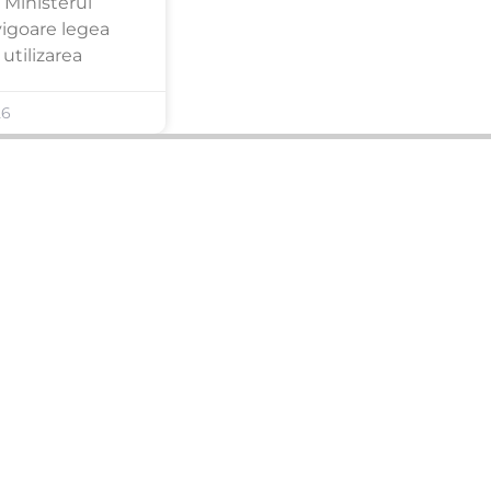
 Ministerul
 vigoare legea
utilizarea
26
ANUNȚURI DIN JUDEȚUL TĂU
Acceptat în toate cele 41 de județe +
București
Bihor
Ilfov
Timiș
Arad
Iași
Cluj
Constanța
Brașov
Maramureș