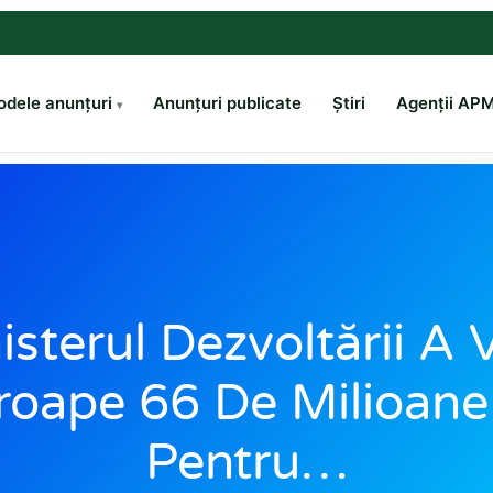
dele anunțuri
Anunțuri publicate
Știri
Agenții AP
isterul Dezvoltării A V
oape 66 De Milioane
Pentru…