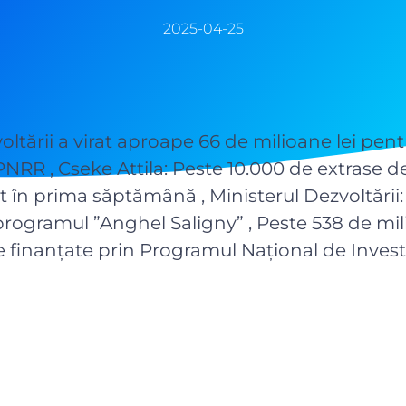
2025-04-25
oltării a virat aproape 66 de milioane lei pent
PNRR , Cseke Attila: Peste 10.000 de extrase d
it în prima săptămână , Ministerul Dezvoltării
rogramul ”Anghel Saligny” , Peste 538 de mili
 finanțate prin Programul Național de Investi