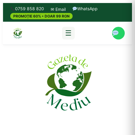
0759 858 820
WhatsApp
✉ Email
PROMOȚIE 60% • DOAR 99 RON
☰