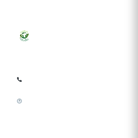
Ziarul online pentru publicarea anunțurilor obligatorii
de mediu cerute de ANMAP, APM și instituțiile
abilitate. Dovadă pe loc, acceptat în toată România.
0759 858 820
✉
gazetamediu@gmail.com
Sistem automat 24/7
SERVICII PUBLICARE
Publică anunț APM