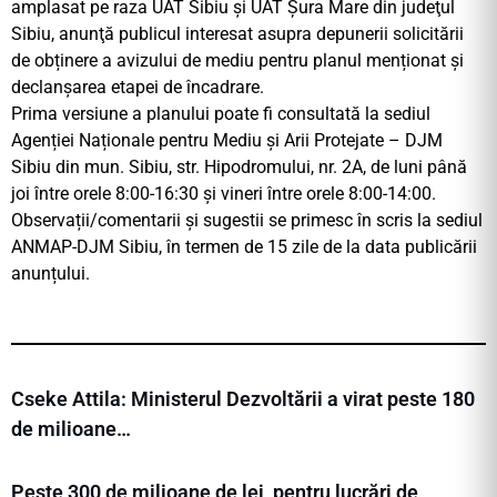
amplasat pe raza UAT Sibiu și UAT Șura Mare din judeţul
Sibiu, anunţă publicul interesat asupra depunerii solicitării
de obținere a avizului de mediu pentru planul menționat și
declanșarea etapei de încadrare.
Prima versiune a planului poate fi consultată la sediul
Agenției Naționale pentru Mediu și Arii Protejate – DJM
Sibiu din mun. Sibiu, str. Hipodromului, nr. 2A, de luni până
joi între orele 8:00-16:30 şi vineri între orele 8:00-14:00.
Observații/comentarii și sugestii se primesc în scris la sediul
ANMAP-DJM Sibiu, în termen de 15 zile de la data publicării
anunțului.
Cseke Attila: Ministerul Dezvoltării a virat peste 180
de milioane…
Peste 300 de milioane de lei, pentru lucrări de