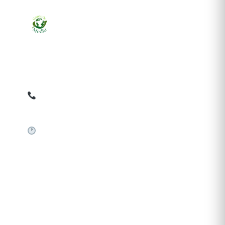
Ziarul online pentru publicarea anunțurilor obligatorii
de mediu cerute de ANMAP, APM și instituțiile
abilitate. Dovadă pe loc, acceptat în toată România.
0759 858 820
✉
gazetamediu@gmail.com
Sistem automat 24/7
SERVICII PUBLICARE
Publică anunț APM
Autorizație construire
Comunicat de presă PNRR