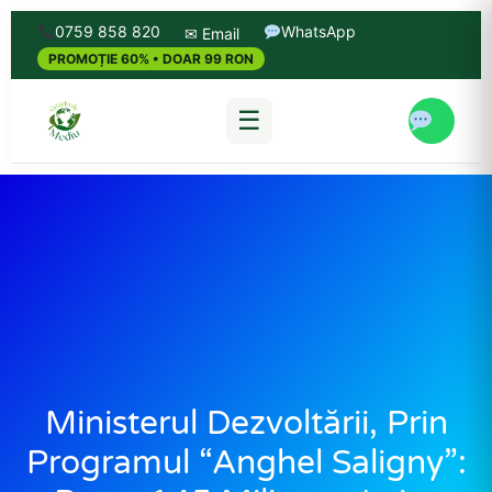
0759 858 820
WhatsApp
✉ Email
PROMOȚIE 60% • DOAR 99 RON
☰
Ministerul Dezvoltării, Prin
Programul “Anghel Saligny”: