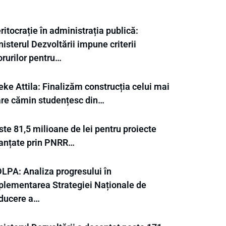
itocrație în administrația publică:
isterul Dezvoltării impune criterii
orurilor pentru…
ke Attila: Finalizăm construcția celui mai
re cămin studențesc din…
te 81,5 milioane de lei pentru proiecte
nanțate prin PNRR…
LPA: Analiza progresului în
plementarea Strategiei Naționale de
ducere a…