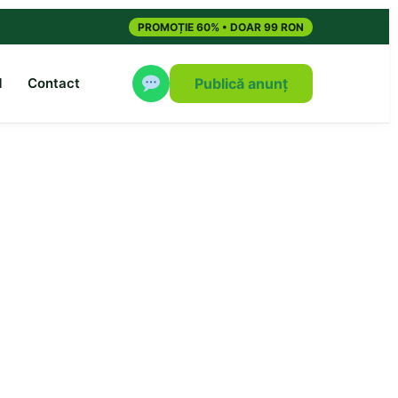
PROMOȚIE 60% • DOAR 99 RON
M
Contact
Publică anunț