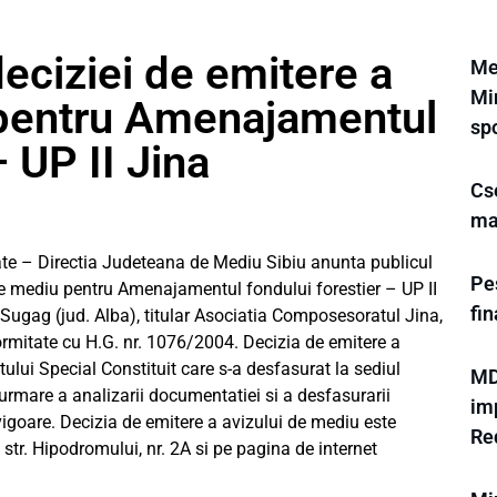
eciziei de emitere a
Mer
Min
 pentru Amenajamentul
sp
– UP II Jina
Cse
ma
jate – Directia Judeteana de Mediu Sibiu anunta publicul
Pes
 de mediu pentru Amenajamentul fondului forestier – UP II
fi
T Sugag (jud. Alba), titular Asociatia Composesoratul Jina,
formitate cu H.G. nr. 1076/2004. Decizia de emitere a
ului Special Constituit care s-a desfasurat la sediul
MD
mare a analizarii documentatiei si a desfasurarii
im
n vigoare. Decizia de emitere a avizului de mediu este
Re
str. Hipodromului, nr. 2A si pe pagina de internet