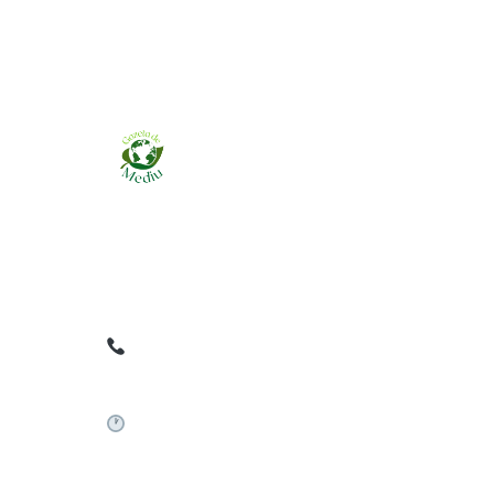
Ziarul online pentru publicarea anunțurilor
obligatorii de mediu cerute de ANMAP, APM și
instituțiile abilitate. Dovadă pe loc, acceptat în
toată România.
0759 858 820
✉
gazetamediu@gmail.com
Sistem automat 24/7