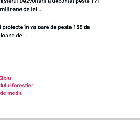
nisterul Dezvoltării a decontat peste 171
 milioane de lei…
 proiecte în valoare de peste 158 de
lioane de…
Sibiu
ului forestier
i de mediu