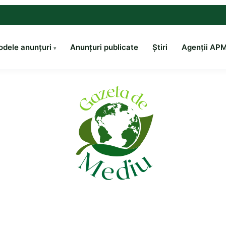
dele anunțuri
Anunțuri publicate
Știri
Agenții AP