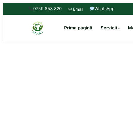
0759 858 820
WhatsApp
✉ Email
Prima pagină
Servicii
Mo