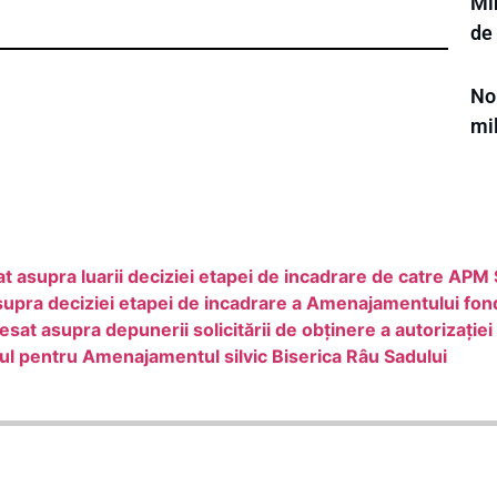
Mi
de
Noi
mi
t asupra luarii deciziei etapei de incadrare de catre APM 
supra deciziei etapei de incadrare a Amenajamentului fond
at asupra depunerii solicitării de obţinere a autorizaţie
ul pentru Amenajamentul silvic Biserica Râu Sadului