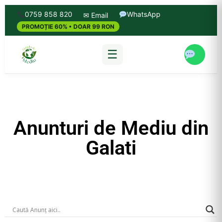
0759 858 820
WhatsApp
✉ Email
PROMOȚIE 60% • DOAR 99 RON
☰
Anunturi de Mediu din
Galati