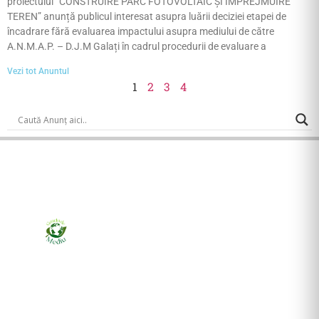
proiectului ”CONSTRUIRE PARC FOTOVOLTAIC ȘI ÎMPREJMUIRE
TEREN” anunță publicul interesat asupra luării deciziei etapei de
încadrare fără evaluarea impactului asupra mediului de către
A.N.M.A.P. – D.J.M Galați în cadrul procedurii de evaluare a
Vezi tot Anuntul
1
2
3
4
Ziarul online pentru publicarea anunțurilor obligatorii
de mediu cerute de ANMAP, APM și instituțiile
abilitate. Dovadă pe loc, acceptat în toată România.