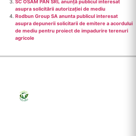
SC OSAM PAN SRL anunţă publicul interesat
asupra solicitării autorizaţiei de mediu
Rodbun Group SA anunta publicul interesat
asupra depunerii solicitarii de emitere a acordului
de mediu pentru proiect de impadurire terenuri
agricole
Ziarul online pentru publicarea anunțurilor obligatorii
de mediu cerute de ANMAP, APM și instituțiile
abilitate. Dovadă pe loc, acceptat în toată România.