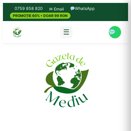
0759 858 820
WhatsApp
✉ Email
PROMOȚIE 60% • DOAR 99 RON
☰