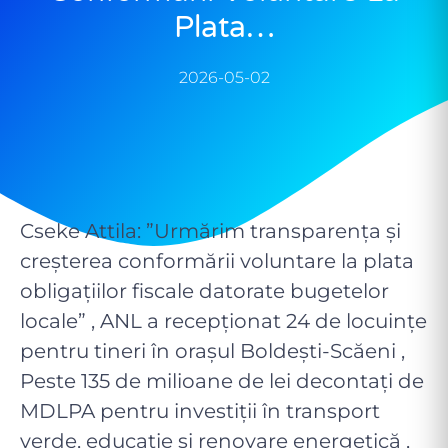
Plata…
2026-05-02
Cseke Attila: ”Urmărim transparența și
creșterea conformării voluntare la plata
obligațiilor fiscale datorate bugetelor
locale” , ANL a recepţionat 24 de locuinţe
pentru tineri în orașul Boldești-Scăeni ,
Peste 135 de milioane de lei decontați de
MDLPA pentru investiții în transport
verde, educație și renovare energetică ,