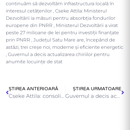
continuăm să dezvoltăm infrastructura locală în
interesul cetățenilor , Cseke Attila: Ministerul
Dezvoltării ia măsuri pentru absorbția fondurilor
europene din PNRR , Ministerul Dezvoltării a virat
peste 27 milioane de lei pentru investiții finanțate
prin PNRR , Județul Satu Mare are, începând de
astăzi, trei creșe noi, moderne și eficiente energetic
, Guvernul a decis actualizarea chiriilor pentru
anumite locuințe de stat
ȘTIREA ANTERIOARĂ
ȘTIREA URMATOARE
Cseke Attila: consolidăm seismic Palatul Dacia din Lipscani, școli, blocuri…
Guvernul a decis actualizarea chiriilor pentru anumite locuințe de stat…