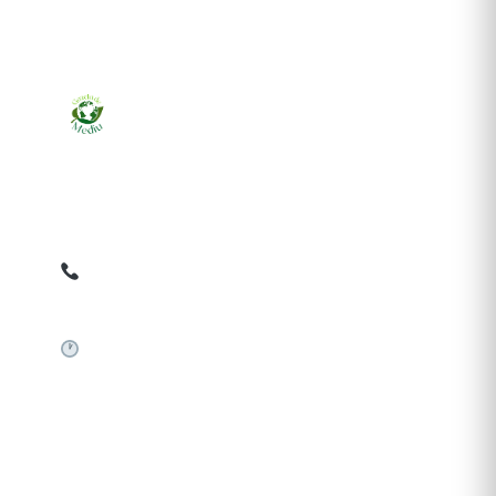
Ziarul online pentru publicarea anunțurilor obligatorii
de mediu cerute de ANMAP, APM și instituțiile
abilitate. Dovadă pe loc, acceptat în toată România.
0759 858 820
✉
gazetamediu@gmail.com
Sistem automat 24/7
SERVICII PUBLICARE
Publică anunț APM