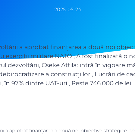
2025-05-24
oltării a aprobat finanțarea a două noi obiect
 exerciții militare NATO , A fost finalizată o n
trul dezvoltării, Cseke Attila: intră în vigoare m
 debirocratizare a construcțiilor , Lucrări de ca
, în 97% dintre UAT-uri , Peste 746.000 de lei
rii a aprobat finanțarea a două noi obiective strategice 