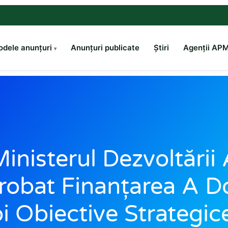
dele anunțuri
Anunțuri publicate
Știri
Agenții AP
inisterul Dezvoltării
robat Finanțarea A D
i Obiective Strategi