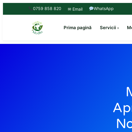
0759 858 820
WhatsApp
✉ Email
Prima pagină
Servicii
Mo
M
Ap
No