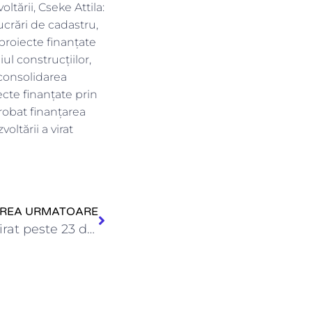
oltării, Cseke Attila:
Lucrări de cadastru,
proiecte finanțate
ul construcțiilor,
 consolidarea
ecte finanțate prin
probat finanțarea
oltării a virat
IREA URMATOARE
Ministerul Dezvoltării a virat peste 23 de milioane lei pentru…