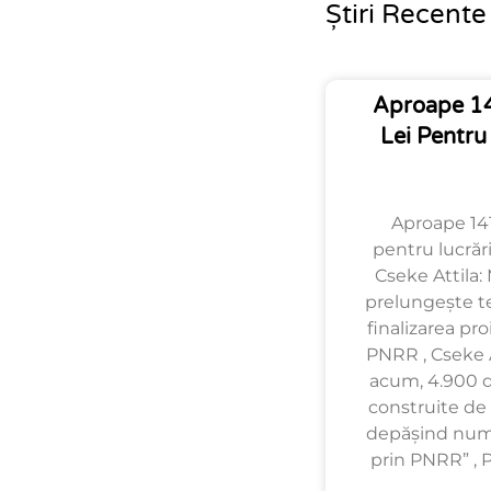
Știri Recente
Aproape 14
Lei Pentru
Aproape 141
pentru lucrări
Cseke Attila: 
prelungește t
finalizarea pro
PNRR , Cseke A
acum, 4.900 de
construite de 
depășind num
prin PNRR” , 