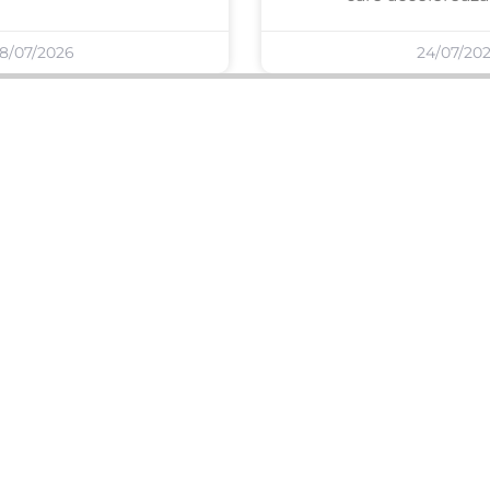
8/07/2026
24/07/20
SERVICII PUBLICARE
INFORMAȚII UTILE
Publică anunț APM
Despre noi
Autorizație construire
Ultimele anunțuri publicate
Comunicat de presă PNRR
Buletin informativ
Pași publicare anunț
Blog & ghiduri
Descarcă model anunț
Lista Agenții APM