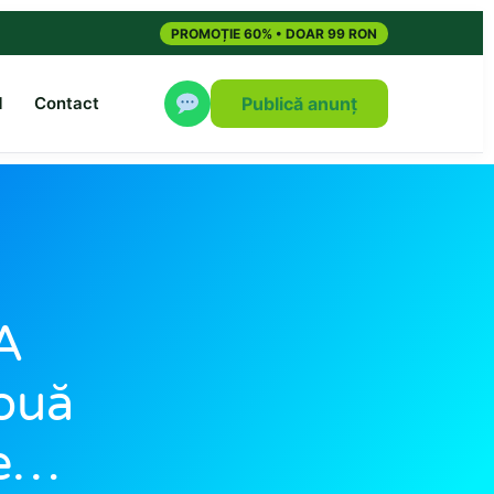
PROMOȚIE 60% • DOAR 99 RON
M
Contact
Publică anunț
 A
ouă
ce…