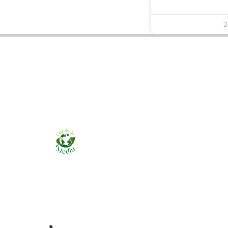
2
Ziarul online pentru publicarea anunțurilor
obligatorii de mediu cerute de ANMAP, APM și
instituțiile abilitate. Dovadă pe loc, acceptat în
toată România.