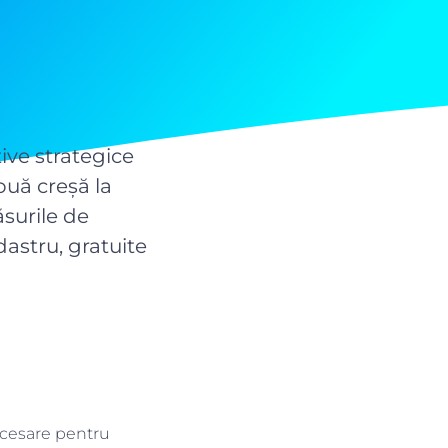
ive strategice
ouă creșă la
ăsurile de
dastru, gratuite
necesare pentru