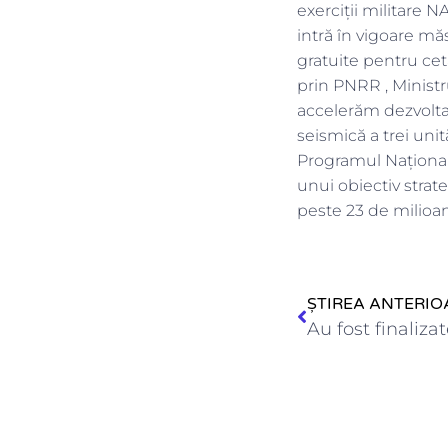
exerciții militare NA
intră în vigoare măs
gratuite pentru cet
prin PNRR , Ministru
accelerăm dezvoltar
seismică a trei uni
Programul Național 
unui obiectiv strate
peste 23 de milioa
ȘTIREA ANTERIO