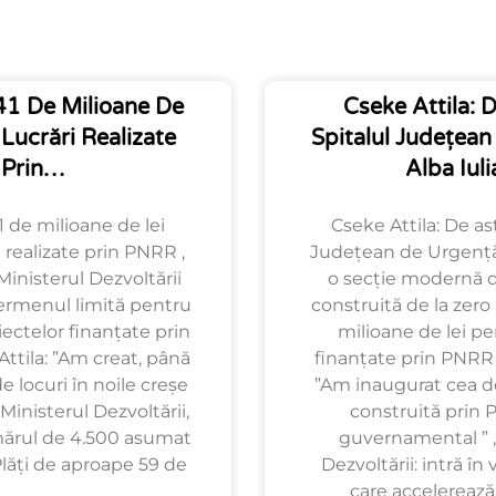
1 De Milioane De
Cseke Attila: D
 Lucrări Realizate
Spitalul Județea
Prin…
Alba Iul
 de milioane de lei
Cseke Attila: De ast
 realizate prin PNRR ,
Județean de Urgență 
Ministerul Dezvoltării
o secție modernă de
ermenul limită pentru
construită de la zero
iectelor finanțate prin
milioane de lei pe
ttila: ”Am creat, până
finanțate prin PNRR ,
 locuri în noile creșe
”Am inaugurat cea de
Ministerul Dezvoltării,
construită prin 
ărul de 4.500 asumat
guvernamental ” ,
Plăți de aproape 59 de
Dezvoltării: intră în
care accelerează 