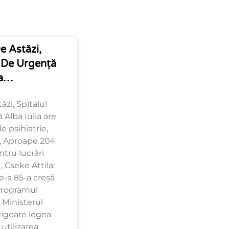
e Astăzi,
n De Urgență
ia…
ăzi, Spitalul
Alba Iulia are
 psihiatrie,
 , Aproape 204
ntru lucrări
 Cseke Attila:
-a 85-a creșă
Programul
 Ministerul
 vigoare legea
utilizarea