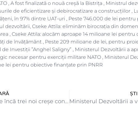
TO , A fost finalizată o nouă creșă la Bistrița , Ministrul dezv
urile de eficientizare și debirocratizare a construcțiilor , 
ățeni, în 97% dintre UAT-uri , Peste 746.000 de lei pentru 
l dezvoltării, Cseke Attila: eliminăm birocrația din domeni
ea , Cseke Attila: alocăm aproape 14 milioane lei pentru
tăți de învățământ , Peste 209 milioane de lei, pentru proi
de Investiții ”Anghel Saligny” , Ministerul Dezvoltării a a
gic necesar pentru exerciții militare NATO , Ministerul Dezv
ne lei pentru obiective finanțate prin PNRR
ARĂ
ȘT
Au fost finalizate încă trei noi creșe construite prin Programul…