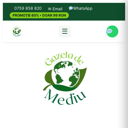
0759 858 820
WhatsApp
✉ Email
PROMOȚIE 60% • DOAR 99 RON
☰