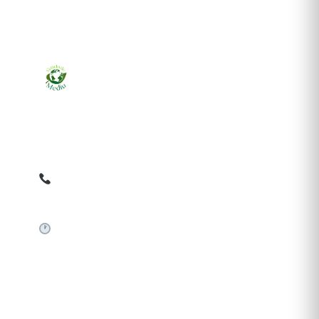
Ziarul online pentru publicarea anunțurilor obligatorii
de mediu cerute de ANMAP, APM și instituțiile
abilitate. Dovadă pe loc, acceptat în toată România.
0759 858 820
✉
gazetamediu@gmail.com
Sistem automat 24/7
SERVICII PUBLICARE
Publică anunț APM