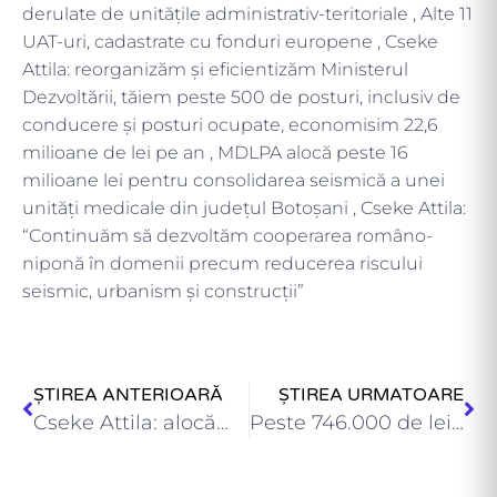
derulate de unitățile administrativ-teritoriale , Alte 11
UAT-uri, cadastrate cu fonduri europene , Cseke
Attila: reorganizăm și eficientizăm Ministerul
Dezvoltării, tăiem peste 500 de posturi, inclusiv de
conducere și posturi ocupate, economisim 22,6
milioane de lei pe an , MDLPA alocă peste 16
milioane lei pentru consolidarea seismică a unei
unități medicale din județul Botoșani , Cseke Attila:
“Continuăm să dezvoltăm cooperarea româno-
niponă în domenii precum reducerea riscului
seismic, urbanism și construcții”
ȘTIREA ANTERIOARĂ
ȘTIREA URMATOARE
Cseke Attila: alocăm aproape 40 de milioane lei pentru consolidarea…
Peste 746.000 de lei pentru proiecte finanțate prin PNRR ,…