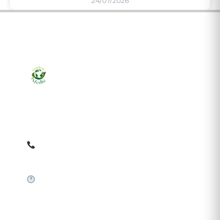
24/07/2026
Ziarul online pentru publicarea anunțurilor obligatorii
de mediu cerute de ANMAP, APM și instituțiile
abilitate. Dovadă pe loc, acceptat în toată România.
0759 858 820
✉
gazetamediu@gmail.com
Sistem automat 24/7
SERVICII PUBLICARE