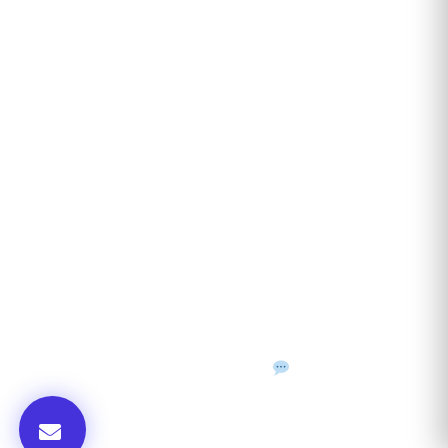
Contact
ANUNȚURI DIN JUDEȚUL TĂU
Acceptat în toate cele 41 de județe + București
Bihor
Ilfov
Timiș
Arad
Iași
Cluj
Constanța
Brașov
Maramureș
Suceava
Sibiu
Prahova
Alba
Vrancea
Dâmbovița
Buzău
©
2026
Gazeta de Mediu • Toate drepturile rezervate
Confidențialitate
Cookies
Termeni & condiții
f
𝕏
▶