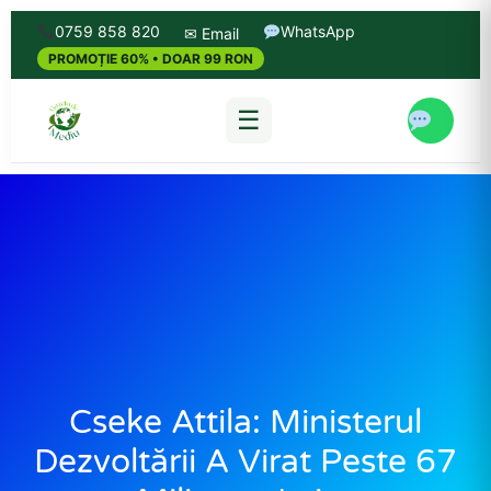
0759 858 820
WhatsApp
✉ Email
PROMOȚIE 60% • DOAR 99 RON
☰
Cseke Attila: Ministerul
Dezvoltării A Virat Peste 67