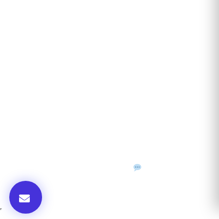
ANUNȚURI DIN JUDEȚUL TĂU
Acceptat în toate cele 41 de județe + București
Bihor
Ilfov
Timiș
Arad
Iași
Cluj
Constanța
Brașov
Maramureș
Suceava
Sibiu
Prahova
Alba
Vrancea
Dâmbovița
Buzău
©
2026
Gazeta de Mediu • Toate drepturile rezervate
Confidențialitate
Cookies
Termeni & condiții
f
𝕏
▶