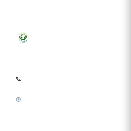
Ziarul online pentru publicarea anunțurilor obligatorii
de mediu cerute de ANMAP, APM și instituțiile
abilitate. Dovadă pe loc, acceptat în toată România.
0759 858 820
✉
gazetamediu@gmail.com
Sistem automat 24/7
SERVICII PUBLICARE
Publică anunț APM