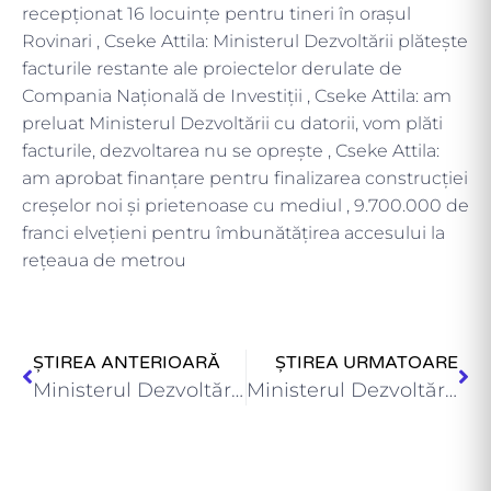
recepţionat 16 locuinţe pentru tineri în orașul
Rovinari , Cseke Attila: Ministerul Dezvoltării plătește
facturile restante ale proiectelor derulate de
Compania Națională de Investiții , Cseke Attila: am
preluat Ministerul Dezvoltării cu datorii, vom plăti
facturile, dezvoltarea nu se oprește , Cseke Attila:
am aprobat finanțare pentru finalizarea construcției
creșelor noi și prietenoase cu mediul , 9.700.000 de
franci elvețieni pentru îmbunătăţirea accesului la
reţeaua de metrou
ȘTIREA ANTERIOARĂ
ȘTIREA URMATOARE
Ministerul Dezvoltării a publicat, în dezbatere, prioritățile pentru proiectele finanțate…
Ministerul Dezvoltării a decontat peste 1,11 miliarde lei pentru continuarea…