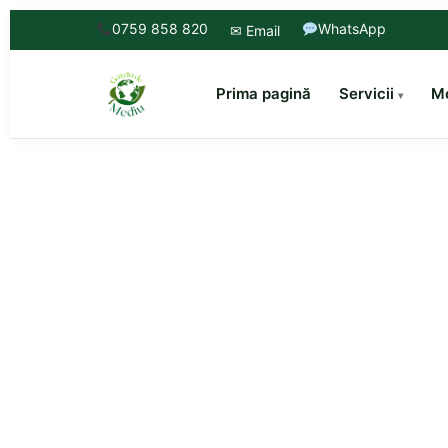
0759 858 820
WhatsApp
✉ Email
Prima pagină
Servicii
Mo