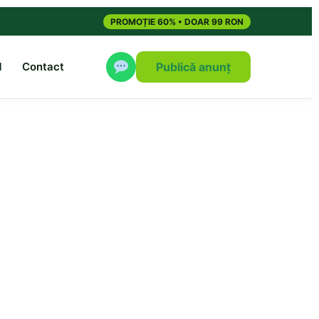
PROMOȚIE 60% • DOAR 99 RON
M
Contact
Publică anunț