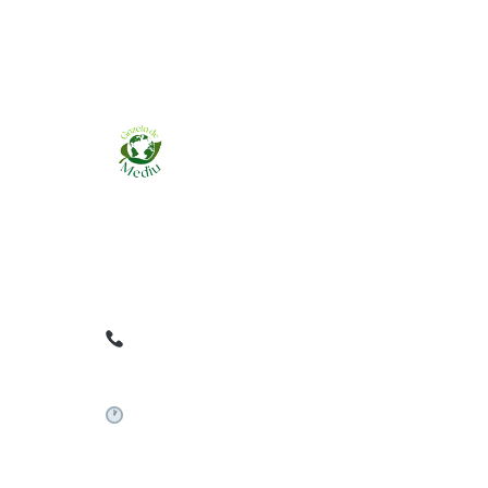
Ziarul online pentru publicarea anunțurilor
obligatorii de mediu cerute de ANMAP, APM și
instituțiile abilitate. Dovadă pe loc, acceptat în
toată România.
0759 858 820
✉
gazetamediu@gmail.com
Sistem automat 24/7