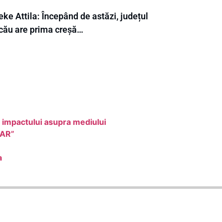
ke Attila: Începând de astăzi, județul
cău are prima creșă…
 impactului asupra mediului
LAR”
a