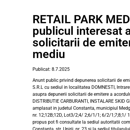
RETAIL PARK MEDG
publicul interesat 
solicitarii de emit
mediu
Publicat: 8.7.2025
Anunt public privind depunerea solicitarii de 
S.R.L cu sediul in localitatea DOMNESTI, Intrarea
asupra depunerii solicitarii de emitere a aco
DISTRIBUTIE CARBURANTI, INSTALARE SKID GP
amplasat in judetul Constanta, municipiul Medg
nr. 12;12B;12D, Lot3/2;4/ 2;6/1/1; 6/2/1;7;8;1/ 
propus pot fi consultate la sediul autoritatii c
Constanta, str. Unirii, nr. 23 si la sediul titular