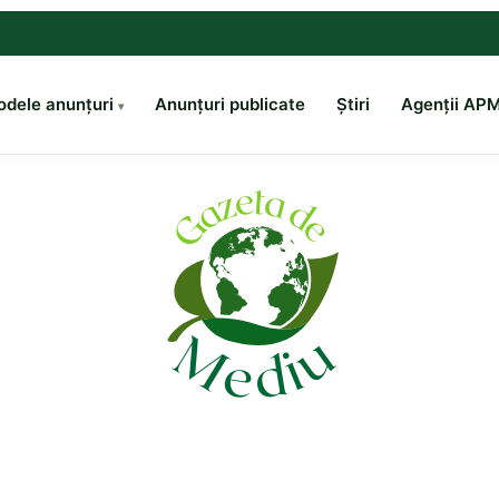
dele anunțuri
Anunțuri publicate
Știri
Agenții AP