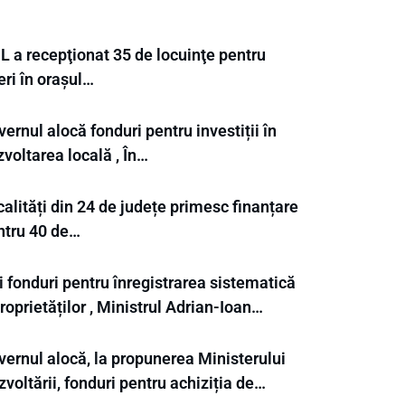
L a recepţionat 35 de locuinţe pentru
eri în orașul…
ernul alocă fonduri pentru investiții în
voltarea locală , În…
alități din 24 de județe primesc finanțare
ntru 40 de…
 fonduri pentru înregistrarea sistematică
roprietăților , Ministrul Adrian-Ioan…
vernul alocă, la propunerea Ministerului
voltării, fonduri pentru achiziția de…