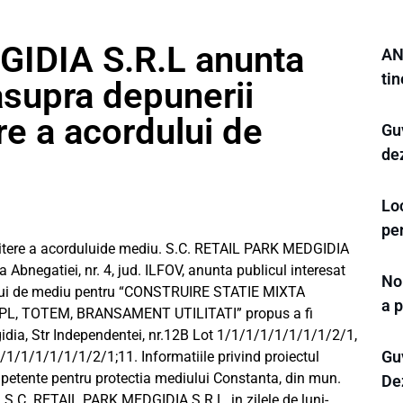
IDIA S.R.L anunta
AN
tin
asupra depunerii
ere a acordului de
Guv
dez
Loc
pe
emitere a acorduluide mediu. S.C. RETAIL PARK MEDGIDIA
 Abnegatiei, nr. 4, jud. ILFOV, anunta publicul interesat
Noi
rdului de mediu pentru “CONSTRUIRE STATIE MIXTA
a p
L, TOTEM, BRANSAMENT UTILITATI” propus a fi
idia, Str Independentei, nr.12B Lot 1/1/1/1/1/1/1/1/2/1,
Gu
1/1/1/1/1/1/1/2/1;11. Informatiile privind proiectul
ompetente pentru protectia mediului Constanta, din mun.
Dez
ului S.C. RETAIL PARK MEDGIDIA S.R.L, in zilele de luni-