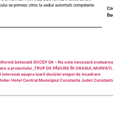
icului se primesc zilnic la sediul autoritatii competente
Cse
Ba
platformă betonată SOCEP SA – Nu este necesară evaluarea
adrare a proiectului „TRUP DE PĂDURE ÎN ORASUL MURFAT
nteresat asupra luarii deciziei etapei de incadrare
elier Hotel Central Municipiul Constanta Judet Constant