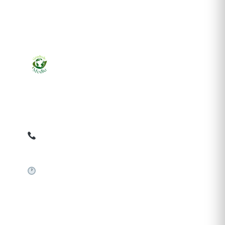
Ziarul online pentru publicarea anunțurilor obligatorii
de mediu cerute de ANMAP, APM și instituțiile
abilitate. Dovadă pe loc, acceptat în toată România.
0759 858 820
✉
gazetamediu@gmail.com
Sistem automat 24/7
SERVICII PUBLICARE
Publică anunț APM