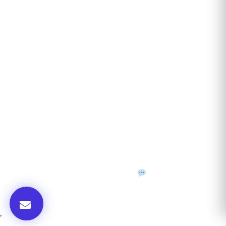
ANUNȚURI DIN JUDEȚUL TĂU
Acceptat în toate cele 41 de județe + București
Bihor
Ilfov
Timiș
Arad
Iași
Cluj
Constanța
Brașov
Maramureș
Suceava
Sibiu
Prahova
Alba
Vrancea
Dâmbovița
Buzău
©
2026
Gazeta de Mediu • Toate drepturile rezervate
Confidențialitate
Cookies
Termeni & condiții
f
𝕏
▶