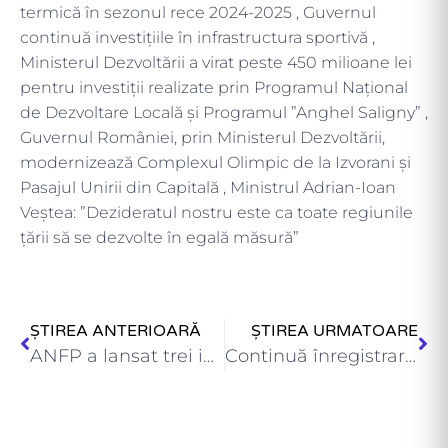
termică în sezonul rece 2024-2025 , Guvernul
continuă investițiile în infrastructura sportivă ,
Ministerul Dezvoltării a virat peste 450 milioane lei
pentru investiții realizate prin Programul Național
de Dezvoltare Locală și Programul ”Anghel Saligny” ,
Guvernul României, prin Ministerul Dezvoltării,
modernizează Complexul Olimpic de la Izvorani și
Pasajul Unirii din Capitală , Ministrul Adrian-Ioan
Veștea: ”Dezideratul nostru este ca toate regiunile
țării să se dezvolte în egală măsură”
ȘTIREA ANTERIOARĂ
ȘTIREA URMATOARE
ANFP a lansat trei inovații digitale pentru o administrație modernă…
Continuă înregistrarea sistematică a proprietăților cu fonduri europene , Ministerul…