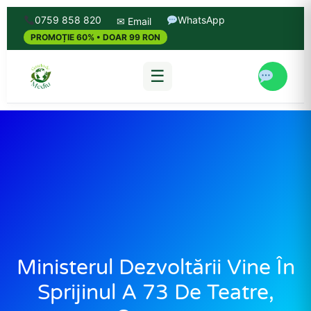
0759 858 820
WhatsApp
✉ Email
PROMOȚIE 60% • DOAR 99 RON
☰
Ministerul Dezvoltării Vine În
Sprijinul A 73 De Teatre,