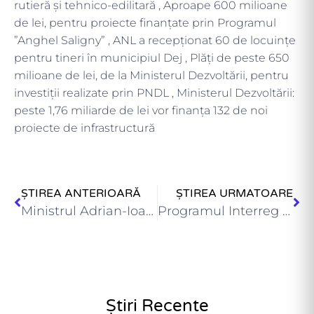
rutieră și tehnico-edilitară , Aproape 600 milioane
de lei, pentru proiecte finanțate prin Programul
”Anghel Saligny” , ANL a recepţionat 60 de locuinţe
pentru tineri în municipiul Dej , Plăți de peste 650
milioane de lei, de la Ministerul Dezvoltării, pentru
investiții realizate prin PNDL , Ministerul Dezvoltării:
peste 1,76 miliarde de lei vor finanța 132 de noi
proiecte de infrastructură
ȘTIREA ANTERIOARĂ
ȘTIREA URMATOARE
Ministrul Adrian-Ioan Veștea: peste 392 milioane de lei vor finanța…
Programul Interreg IPA România-Serbia lansează procesul de consultare a cetățenilor…
Știri Recente