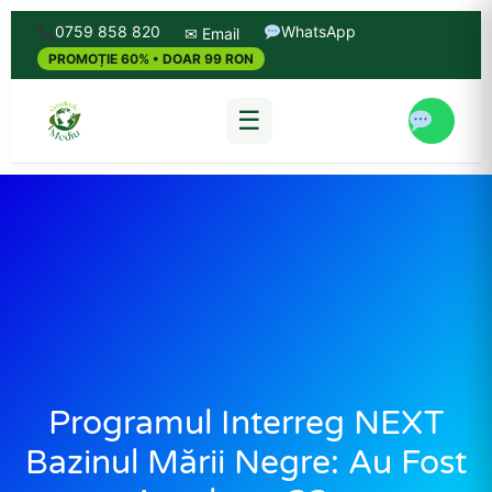
0759 858 820
WhatsApp
✉ Email
PROMOȚIE 60% • DOAR 99 RON
☰
Programul Interreg NEXT
Bazinul Mării Negre: Au Fost