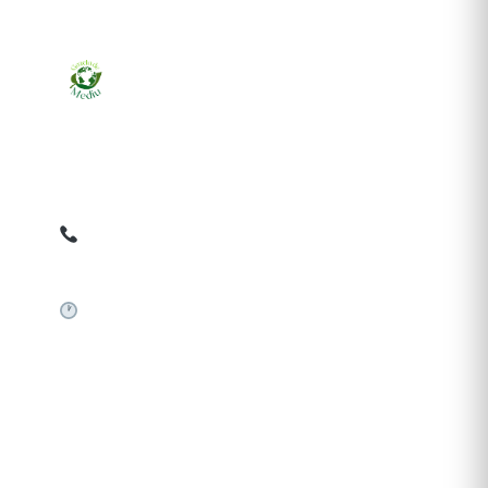
Ziarul online pentru publicarea anunțurilor obligatorii
de mediu cerute de ANMAP, APM și instituțiile
abilitate. Dovadă pe loc, acceptat în toată România.
0759 858 820
✉
gazetamediu@gmail.com
Sistem automat 24/7
SERVICII PUBLICARE
Publică anunț APM
Autorizație construire