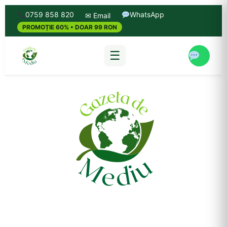
0759 858 820
WhatsApp
✉ Email
PROMOȚIE 60% • DOAR 99 RON
☰