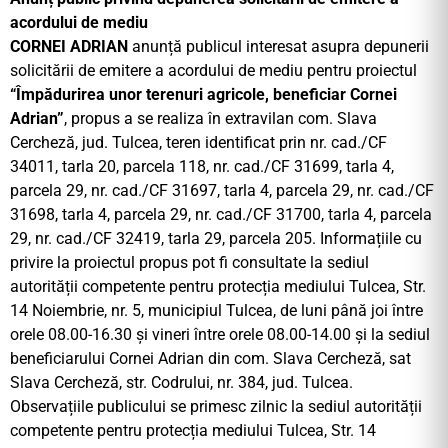
acordului de mediu
CORNEI ADRIAN
anunță publicul interesat asupra depunerii
solicitării de emitere a acordului de mediu pentru proiectul
“Împădurirea unor terenuri agricole, beneficiar Cornei
Adrian”
, propus a se realiza în extravilan com. Slava
Cercheză, jud. Tulcea, teren identificat prin nr. cad./CF
34011, tarla 20, parcela 118, nr. cad./CF 31699, tarla 4,
parcela 29, nr. cad./CF 31697, tarla 4, parcela 29, nr. cad./CF
31698, tarla 4, parcela 29, nr. cad./CF 31700, tarla 4, parcela
29, nr. cad./CF 32419, tarla 29, parcela 205. Informațiile cu
privire la proiectul propus pot fi consultate la sediul
autorității competente pentru protecția mediului Tulcea, Str.
14 Noiembrie, nr. 5, municipiul Tulcea, de luni până joi între
orele 08.00-16.30 și vineri între orele 08.00-14.00 și la sediul
beneficiarului Cornei Adrian din com. Slava Cercheză, sat
Slava Cercheză, str. Codrului, nr. 384, jud. Tulcea.
Observațiile publicului se primesc zilnic la sediul autorității
competente pentru protecția mediului Tulcea, Str. 14