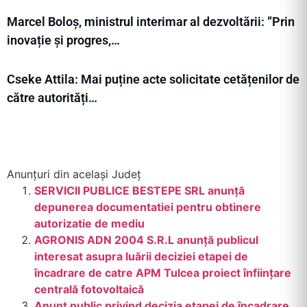
Marcel Boloș, ministrul interimar al dezvoltării: ”Prin
inovație și progres,…
Cseke Attila: Mai puține acte solicitate cetățenilor de
către autorități…
Anunțuri din același Județ
SERVICII PUBLICE BESTEPE SRL anunţă
depunerea documentatiei pentru obtinere
autorizatie de mediu
AGRONIS ADN 2004 S.R.L anunţă publicul
interesat asupra luării deciziei etapei de
încadrare de catre APM Tulcea proiect înființare
centrală fotovoltaică
Anunţ public privind decizia etapei de încadrare