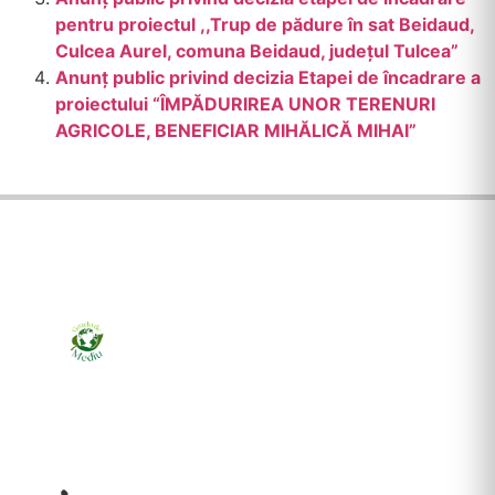
pentru proiectul ,,Trup de pădure în sat Beidaud,
Culcea Aurel, comuna Beidaud, județul Tulcea”
Anunț public privind decizia Etapei de încadrare a
proiectului “ÎMPĂDURIREA UNOR TERENURI
AGRICOLE, BENEFICIAR MIHĂLICĂ MIHAI”
Ziarul online pentru publicarea anunțurilor obligatorii
de mediu cerute de ANMAP, APM și instituțiile
abilitate. Dovadă pe loc, acceptat în toată România.