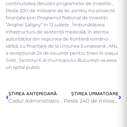
continuitatea derulării programelor de investiții ,
Peste 200 de milioane de lei, pentru noi proiecte
finanțate prin Programul Național de Investiții
”Anghel Saligny” în 12 județe , Îmbunătățirea
infrastructurii de asistență medicală, în atenția
autorităților din regiunea de frontieră româno-
sârbă, cu finanțare de la Uniunea Europeană , ANL
a recepţionat 24 de locuinţe pentru tineri în orașul
Siret , Sectorul 6 al municipiului București va avea
un spital public
ȘTIREA ANTERIOARĂ
ȘTIREA URMATOARE
Codul Administrativ – 5 ani de la intrarea în vigoare…
Peste 240 de milioane de lei, pentru noi proiecte finanțate…