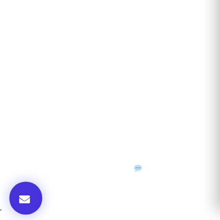
ANUNȚURI DIN JUDEȚUL TĂU
Acceptat în toate cele 41 de județe + București
Bihor
Ilfov
Timiș
Arad
Iași
Cluj
Constanța
Brașov
Maramureș
Suceava
Sibiu
Prahova
Alba
Vrancea
Dâmbovița
Buzău
©
2026
Gazeta de Mediu • Toate drepturile rezervate
Confidențialitate
Cookies
Termeni & condiții
f
𝕏
▶