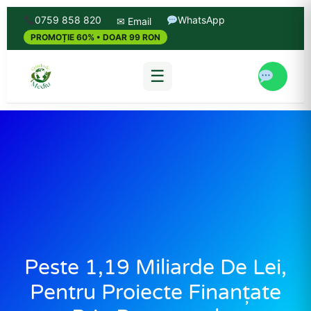
0759 858 820
WhatsApp
✉ Email
PROMOȚIE 60% • DOAR 99 RON
☰
Peste 1,19 Miliarde De Lei,
Pentru Proiecte Finanțate