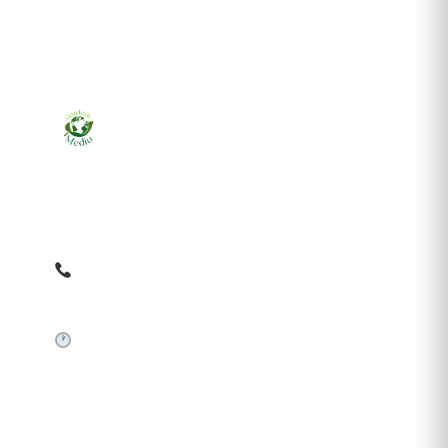
Ziarul online pentru publicarea anunțurilor obligatorii
de mediu cerute de ANMAP, APM și instituțiile
abilitate. Dovadă pe loc, acceptat în toată România.
0759 858 820
✉
gazetamediu@gmail.com
Sistem automat 24/7
SERVICII PUBLICARE
Publică anunț APM