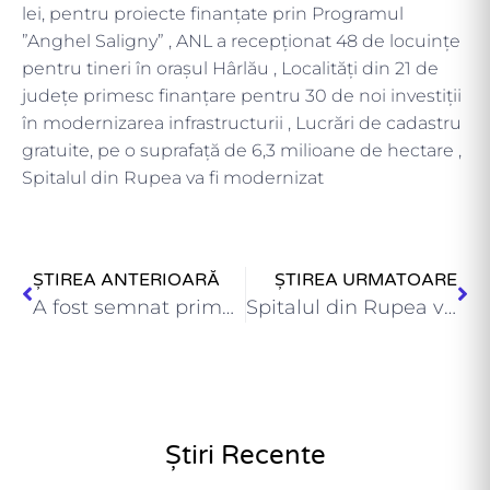
lei, pentru proiecte finanțate prin Programul
”Anghel Saligny” , ANL a recepţionat 48 de locuinţe
pentru tineri în orașul Hârlău , Localități din 21 de
județe primesc finanțare pentru 30 de noi investiții
în modernizarea infrastructurii , Lucrări de cadastru
gratuite, pe o suprafață de 6,3 milioane de hectare ,
Spitalul din Rupea va fi modernizat
ȘTIREA ANTERIOARĂ
ȘTIREA URMATOARE
A fost semnat primul proiect strategic finanțat prin Programul Interreg…
Spitalul din Rupea va fi modernizat , Peste 286 milioane…
Știri Recente