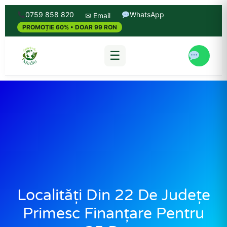
0759 858 820
WhatsApp
✉ Email
PROMOȚIE 60% • DOAR 99 RON
☰
Localități Din 22 De Județe
Primesc Finanțare Pentru