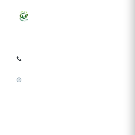
Ziarul online pentru publicarea anunțurilor obligatorii
de mediu cerute de ANMAP, APM și instituțiile
abilitate. Dovadă pe loc, acceptat în toată România.
0759 858 820
✉
gazetamediu@gmail.com
Sistem automat 24/7
SERVICII PUBLICARE
Publică anunț APM
Autorizație construire
Comunicat de presă PNRR