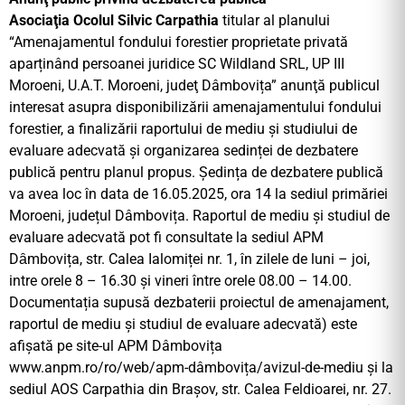
Asociaţia Ocolul Silvic Carpathia
titular al planului
“Amenajamentul fondului forestier proprietate privată
aparținând persoanei juridice SC Wildland SRL, UP III
Moroeni, U.A.T. Moroeni, judeţ Dâmbovița” anunţă publicul
interesat asupra disponibilizării amenajamentului fondului
forestier, a finalizării raportului de mediu și studiului de
evaluare adecvatӑ și organizarea sedinței de dezbatere
publică pentru planul propus. Ședința de dezbatere publică
va avea loc în data de 16.05.2025, ora 14 la sediul primăriei
Moroeni, județul Dâmbovița. Raportul de mediu și studiul de
evaluare adecvatӑ pot fi consultate la sediul APM
Dȃmbovița, str. Calea Ialomiței nr. 1, în zilele de luni – joi,
intre orele 8 – 16.30 și vineri între orele 08.00 – 14.00.
Documentația supusă dezbaterii proiectul de amenajament,
raportul de mediu și studiul de evaluare adecvată) este
afișată pe site-ul APM Dâmbovița
www.anpm.ro/ro/web/apm-dâmbovița/avizul-de-mediu și la
sediul AOS Carpathia din Brașov, str. Calea Feldioarei, nr. 27.