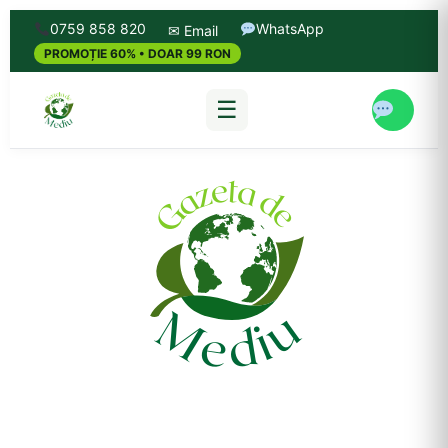
0759 858 820
WhatsApp
✉ Email
PROMOȚIE 60% • DOAR 99 RON
☰