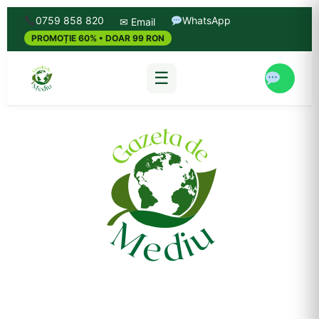
0759 858 820
WhatsApp
✉ Email
PROMOȚIE 60% • DOAR 99 RON
☰