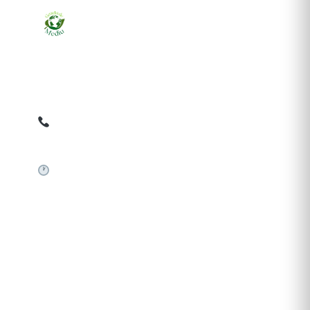
Ziarul online pentru publicarea anunțurilor obligatorii
de mediu cerute de ANMAP, APM și instituțiile
abilitate. Dovadă pe loc, acceptat în toată România.
0759 858 820
✉
gazetamediu@gmail.com
Sistem automat 24/7
SERVICII PUBLICARE
Publică anunț APM
Autorizație construire
Comunicat de presă PNRR
Pași publicare anunț