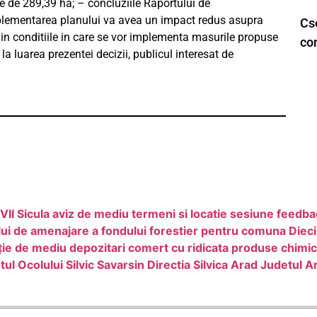
e de 289,39 ha; – concluziile Raportului de
plementarea planului va avea un impact redus asupra
Cs
, in conditiile in care se vor implementa masurile propuse
co
a luarea prezentei decizii, publicul interesat de
VII Sicula aviz de mediu termeni si locatie sesiune feedb
lui de amenajare a fondului forestier pentru comuna Dieci
 de mediu depozitari comert cu ridicata produse chimi
 Ocolului Silvic Savarsin Directia Silvica Arad Judetul A