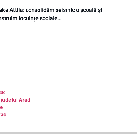
eke Attila: consolidăm seismic o școală și
nstruim locuințe sociale…
ack
 judetul Arad
ce
rad