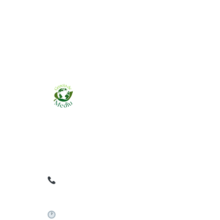
Ziarul online pentru publicarea anunțurilor
obligatorii de mediu cerute de ANMAP, APM și
instituțiile abilitate. Dovadă pe loc, acceptat în
toată România.
0759 858 820
✉
gazetamediu@gmail.com
Sistem automat 24/7