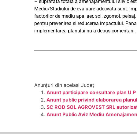
– suprafata totala a amenajamentului silvic est
Mediu/Studiului de evaluare adecvata sunt: im
factorilor de mediu apa, aer, sol, zgomot, peisaj
pentru prevenirea si reducerea impactului. Pana l
implementarea planului nu a depus comentarii.
Anunțuri din același Județ
Anunt participare consultare plan U P 
Anunt public privind elaborarea planu
SC ROD SOL AGROVEST SRL autorizaţie
Anunt Public Aviz Mediu Amenajamentul