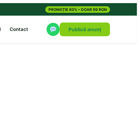
PROMOȚIE 60% • DOAR 99 RON
M
Contact
Publică anunț