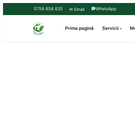
0759 858 820
WhatsApp
✉ Email
Prima pagină
Servicii
Mo