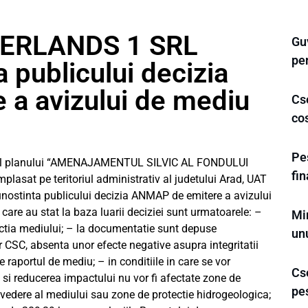
ERLANDS 1 SRL
Gu
pe
 publicului decizia
a avizului de mediu
Cse
cos
Pes
al planului “AMENAJAMENTUL SILVIC AL FONDULUI
fi
sat pe teritoriul administrativ al judetului Arad, UAT
unostinta publicului decizia ANMAP de emitere a avizului
are au stat la baza luarii deciziei sunt urmatoarele: –
Min
tectia mediului; – la documentatie sunt depuse
un
 CSC, absenta unor efecte negative asupra integritatii
 raportul de mediu; – in conditiile in care se vor
Cse
i reducerea impactului nu vor fi afectate zone de
pe
 vedere al mediului sau zone de protectie hidrogeologica;