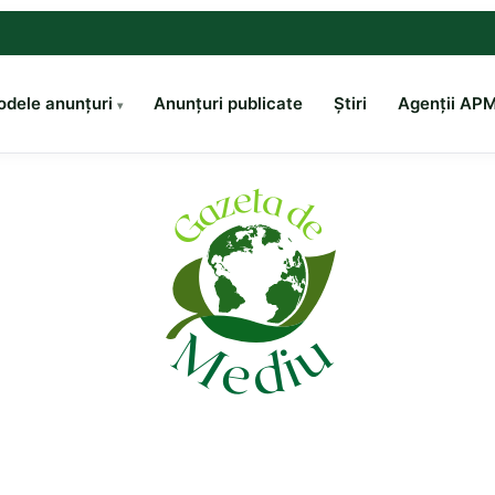
dele anunțuri
Anunțuri publicate
Știri
Agenții AP