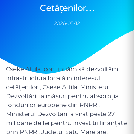
Cetățenilor…
2026-05-12
Cseke Attila: continuăm să dezvoltăm
infrastructura locală în interesul
cetățenilor , Cseke Attila: Ministerul
Dezvoltării ia măsuri pentru absorbția
fondurilor europene din PNRR ,
Ministerul Dezvoltării a virat peste 27
milioane de lei pentru investiții finanțate
prin PNRR , Județul Satu Mare are,