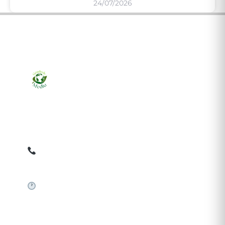
24/07/2026
Ziarul online pentru publicarea anunțurilor obligatorii
de mediu cerute de ANMAP, APM și instituțiile
abilitate. Dovadă pe loc, acceptat în toată România.
0759 858 820
✉
gazetamediu@gmail.com
Sistem automat 24/7
SERVICII PUBLICARE