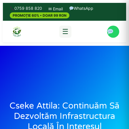
0759 858 820
WhatsApp
✉ Email
PROMOȚIE 60% • DOAR 99 RON
☰
Cseke Attila: Continuăm Să
Dezvoltăm Infrastructura
Locală În Interesul