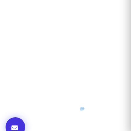
Contact
ANUNȚURI DIN JUDEȚUL TĂU
Acceptat în toate cele 41 de județe + București
Bihor
Ilfov
Timiș
Arad
Iași
Cluj
Constanța
Brașov
Maramureș
Suceava
Sibiu
Prahova
Alba
Vrancea
Dâmbovița
Buzău
©
2026
Gazeta de Mediu • Toate drepturile rezervate
Confidențialitate
Cookies
Termeni & condiții
f
𝕏
▶