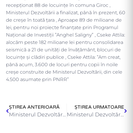
recepţionat 88 de locuinţe în comuna Giroc ,
Ministerul Dezvoltării a finalizat, până în prezent, 60
de creșe în toată țara , Aproape 89 de milioane de
lei, pentru noi proiecte finanțate prin Programul
Național de Investiții ”Anghel Saligny” , Cseke Attila:
alocăm peste 182 milioane lei pentru consolidarea
seismică a 21 de unități de învățământ, blocuri de
locuințe și clădiri publice , Cseke Attila: ”Am creat,
până acum, 3.600 de locuri pentru copii în noile
creșe construite de Ministerul Dezvoltării, din cele
4.500 asumate prin PNRR”
ȘTIREA ANTERIOARĂ
ȘTIREA URMATOARE
Ministerul Dezvoltării a decontat peste 75 de milioane de lei…
Ministerul Dezvoltării a decontat peste 76 de milioane de lei…