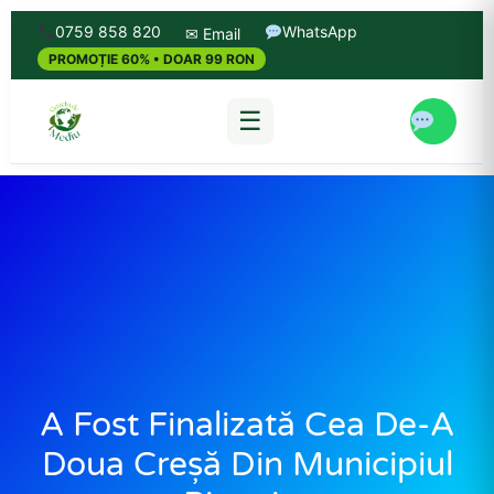
0759 858 820
WhatsApp
✉ Email
PROMOȚIE 60% • DOAR 99 RON
☰
A Fost Finalizată Cea De-A
Doua Creșă Din Municipiul