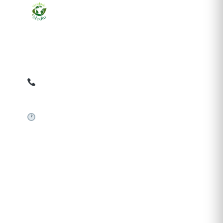
Ziarul online pentru publicarea anunțurilor obligatorii
de mediu cerute de ANMAP, APM și instituțiile
abilitate. Dovadă pe loc, acceptat în toată România.
0759 858 820
✉
gazetamediu@gmail.com
Sistem automat 24/7
SERVICII PUBLICARE
Publică anunț APM
Autorizație construire
Comunicat de presă PNRR
Pași publicare anunț