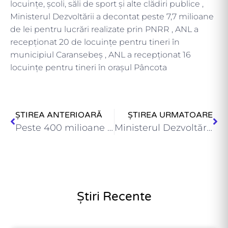
locuințe, școli, săli de sport și alte clădiri publice ,
Ministerul Dezvoltării a decontat peste 7,7 milioane
de lei pentru lucrări realizate prin PNRR , ANL a
recepţionat 20 de locuinţe pentru tineri în
municipiul Caransebeș , ANL a recepţionat 16
locuinţe pentru tineri în orașul Pâncota
ȘTIREA ANTERIOARĂ
ȘTIREA URMATOARE
Peste 400 milioane de lei pentru proiecte finanțate prin PNRR…
Ministerul Dezvoltării a decontat aproape 95 de milioane de lei…
Știri Recente