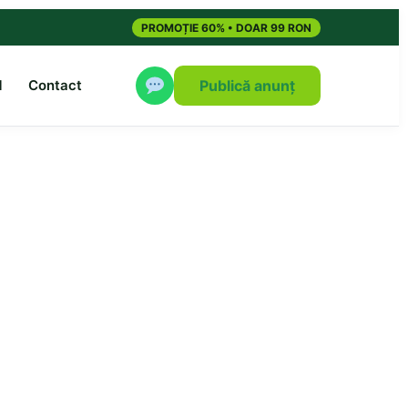
PROMOȚIE 60% • DOAR 99 RON
M
Contact
Publică anunț