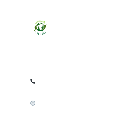
Ziarul online pentru publicarea anunțurilor
obligatorii de mediu cerute de ANMAP, APM și
instituțiile abilitate. Dovadă pe loc, acceptat în
toată România.
0759 858 820
✉
gazetamediu@gmail.com
Sistem automat 24/7
©
2026
Gazeta de Mediu • Toate drepturile rezervate