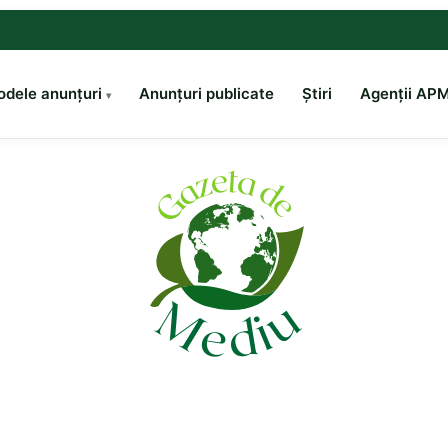
dele anunțuri
Anunțuri publicate
Știri
Agenții AP