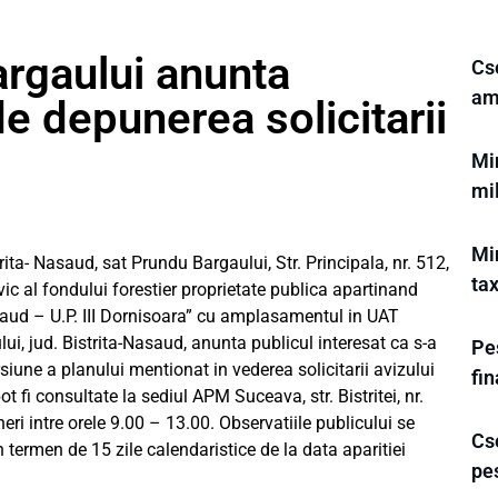
rgaului anunta
Cs
am
de depunerea solicitarii
Min
mi
Min
ta- Nasaud, sat Prundu Bargaului, Str. Principala, nr. 512,
tax
vic al fondului forestier proprietate publica apartinand
saud – U.P. III Dornisoara” cu amplasamentul in UAT
i, jud. Bistrita-Nasaud, anunta publicul interesat ca s-a
Pes
une a planului mentionat in vederea solicitarii avizului
fi
t fi consultate la sediul APM Suceava, str. Bistritei, nr.
ri intre orele 9.00 – 13.00. Observatiile publicului se
Cse
n termen de 15 zile calendaristice de la data aparitiei
pe