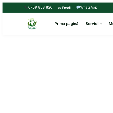
0759 858 820
WhatsApp
✉ Email
Prima pagină
Servicii
Mo