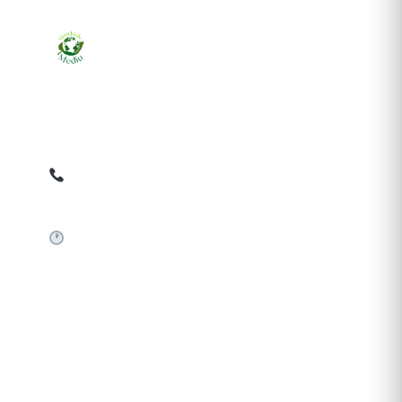
Ziarul online pentru publicarea anunțurilor obligatorii
de mediu cerute de ANMAP, APM și instituțiile
abilitate. Dovadă pe loc, acceptat în toată România.
0759 858 820
✉
gazetamediu@gmail.com
Sistem automat 24/7
SERVICII PUBLICARE
Publică anunț APM
Autorizație construire
Comunicat de presă PNRR