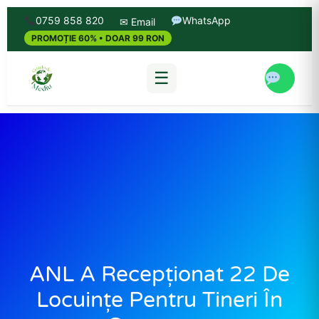
0759 858 820
WhatsApp
✉ Email
PROMOȚIE 60% • DOAR 99 RON
☰
ANL A Recepţionat 22 De
Locuinţe Pentru Tineri În