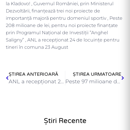
la Kladovo! , Guvernul României, prin Ministerul
Dezvoltării, finanțează trei noi proiecte de
importanță majoră pentru domeniul sportiv , Peste
208 milioane de lei, pentru noi proiecte finanțate
prin Programul Național de Investiții ”Anghel
Saligny” , ANL a recepţionat 24 de locuinţe pentru
tineri în comuna 23 August
ȘTIREA ANTERIOARĂ
ȘTIREA URMATOARE
ANL a recepţionat 20 de locuinţe de serviciu în municipiul…
Peste 97 milioane de lei, pentru noi proiecte finanțate prin…
Știri Recente