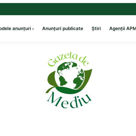
dele anunțuri
Anunțuri publicate
Știri
Agenții AP