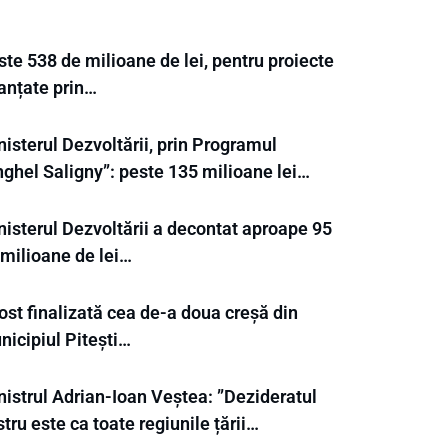
te 538 de milioane de lei, pentru proiecte
nanțate prin…
isterul Dezvoltării, prin Programul
nghel Saligny”: peste 135 milioane lei…
nisterul Dezvoltării a decontat aproape 95
 milioane de lei…
ost finalizată cea de-a doua creșă din
nicipiul Pitești…
nistrul Adrian-Ioan Veștea: ”Dezideratul
tru este ca toate regiunile țării…