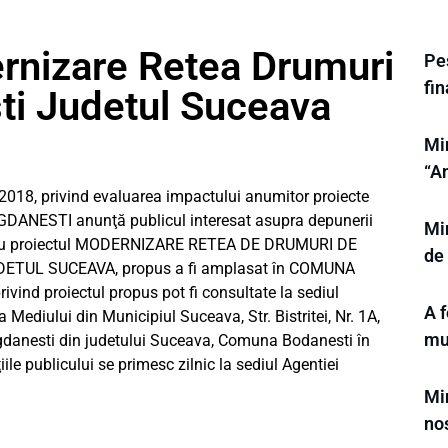
rnizare Retea Drumuri
Pes
fi
i Judetul Suceava
Min
“A
2018, privind evaluarea impactului anumitor proiecte
DANESTI anunţă publicul interesat asupra depunerii
Mi
pentru proiectul MODERNIZARE RETEA DE DRUMURI DE
de
TUL SUCEAVA, propus a fi amplasat în COMUNA
nd proiectul propus pot fi consultate la sediul
A f
Mediului din Municipiul Suceava, Str. Bistritei, Nr. 1A,
mu
danesti din judetului Suceava, Comuna Bodanesti în
ţiile publicului se primesc zilnic la sediul Agentiei
Mi
nos