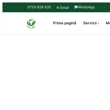
0759 858 820
WhatsApp
✉ Email
Prima pagină
Servicii
Mo