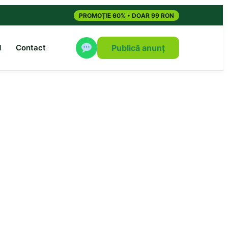
PROMOȚIE 60% • DOAR 99 RON
M
Contact
Publică anunț