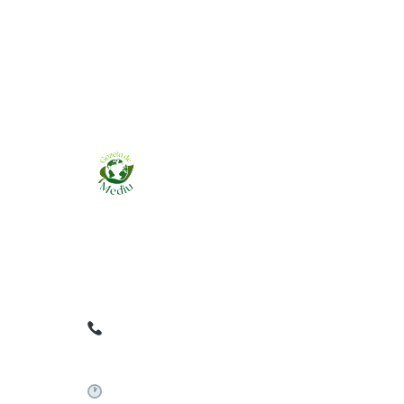
Ziarul online pentru publicarea anunțurilor
obligatorii de mediu cerute de ANMAP, APM și
instituțiile abilitate. Dovadă pe loc, acceptat în
toată România.
0759 858 820
✉
gazetamediu@gmail.com
Sistem automat 24/7