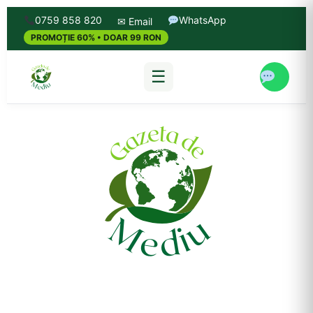
0759 858 820
WhatsApp
✉ Email
PROMOȚIE 60% • DOAR 99 RON
☰