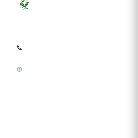
Ziarul online pentru publicarea anunțurilor obligatorii
de mediu cerute de ANMAP, APM și instituțiile
abilitate. Dovadă pe loc, acceptat în toată România.
0759 858 820
✉
gazetamediu@gmail.com
Sistem automat 24/7
SERVICII PUBLICARE
Publică anunț APM
Autorizație construire
Comunicat de presă PNRR
Pași publicare anunț