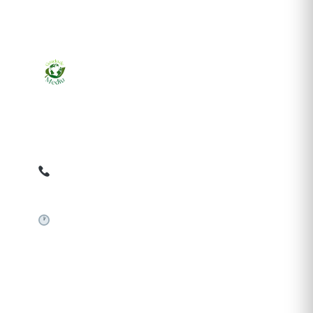
Ziarul online pentru publicarea anunțurilor obligatorii
de mediu cerute de ANMAP, APM și instituțiile
abilitate. Dovadă pe loc, acceptat în toată România.
0759 858 820
✉
gazetamediu@gmail.com
Sistem automat 24/7
SERVICII PUBLICARE
Publică anunț APM