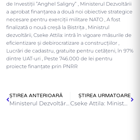
de Investiții ”Anghel Saligny” , Ministerul Dezvoltării
a aprobat finanțarea a două noi obiective strategice
necesare pentru exerciții militare NATO , A fost
finalizată o nouă creșă la Bistrița , Ministrul
dezvoltării, Cseke Attila: intră în vigoare măsurile de
eficientizare și debirocratizare a construcțiilor ,
Lucrări de cadastru, gratuite pentru cetățeni, în 97%
dintre UAT-uri , Peste 746.000 de lei pentru
proiecte finanțate prin PNRR
ȘTIREA ANTERIOARĂ
ȘTIREA URMATOARE
Ministerul Dezvoltării a virat peste 191 de milioane lei pentru…
Cseke Attila: Ministerul Dezvoltării a virat peste 180 milioane lei…