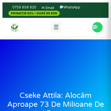
0759 858 820
WhatsApp
✉ Email
PROMOȚIE 60% • DOAR 99 RON
☰
Cseke Attila: Alocăm
Aproape 73 De Milioane De