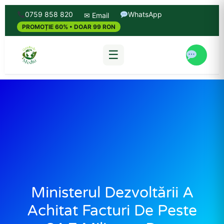
0759 858 820
WhatsApp
✉ Email
PROMOȚIE 60% • DOAR 99 RON
☰
Ministerul Dezvoltării A
Achitat Facturi De Peste