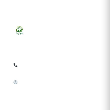
Ziarul online pentru publicarea anunțurilor obligatorii
de mediu cerute de ANMAP, APM și instituțiile
abilitate. Dovadă pe loc, acceptat în toată România.
0759 858 820
✉
gazetamediu@gmail.com
Sistem automat 24/7
SERVICII PUBLICARE
Publică anunț APM