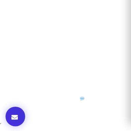
ANUNȚURI DIN JUDEȚUL TĂU
Acceptat în toate cele 41 de județe + București
Bihor
Ilfov
Timiș
Arad
Iași
Cluj
Constanța
Brașov
Maramureș
Suceava
Sibiu
Prahova
Alba
Vrancea
Dâmbovița
Buzău
©
2026
Gazeta de Mediu • Toate drepturile rezervate
Confidențialitate
Cookies
Termeni & condiții
f
𝕏
▶