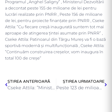
Programul „Anghel Saligny” , Ministerul Dezvoltării
a decontat peste 155 de milioane de lei pentru
lucrări realizate prin PNRR , Peste 156 de milioane
de lei, pentru proiecte finanțate prin PNRR , Cseke
Attila: ”Cu fiecare creșă inaugurată suntem tot mai
aproape de atingerea țintei asumate prin PNRR” ,
Cseke Attila: Patinoarul din Târgu Mureș va fi o bază
sportivă modernă și multifuncțională , Cseke Attila:
”Continuăm construirea creșelor, vom inaugura în
total 100 de creșe”
ȘTIREA ANTERIOARĂ
ȘTIREA URMATOARE
Cseke Attila: ”Ministerul Dezvoltării a atins ținta asumată prin PNRR…
Peste 123 de milioane de lei pentru lucrări realizate prin…