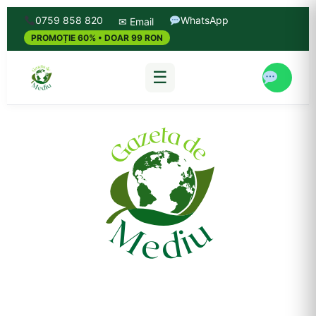
0759 858 820
WhatsApp
✉ Email
PROMOȚIE 60% • DOAR 99 RON
☰