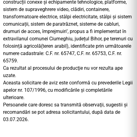
construcții conexe și echipamente tehnologice, platforme,
sistem de supraveghrere video, clădiri, containere,
transformatoare electrice, stâlpi electricitate, stâlpi și sistem
comunicații, sistem de paratrăznet, sisteme de cabluri,
drumuri de acces, împrejmuiri’, propus a fi implementat în
extravilanul comunei Ciumeghiu, județul Bihor, pe terenuri cu
folosință agricolă(teren arabil), identificate prin următoarele
numere cadastrale: C.F. nr. 65747, C.F. nr. 65753, C.F. nr.
65759.
Ca rezultat al procesului de producţie nu vor rezulta ape
uzate.
Aceasta solicitare de aviz este conformă cu prevederile Legii
apelor nr. 107/1996, cu modificările şi completările
ulterioare.
Persoanele care doresc sa transmită observaţii, sugestii şi
recomandări se pot adresa solicitantului, după data de
03.07.2026.