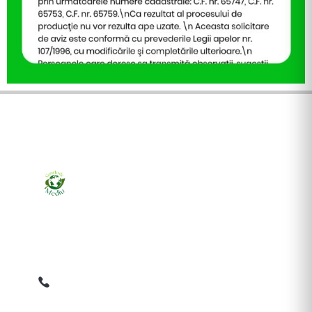
Ziarul online pentru publicarea anunțurilor obligatorii
de mediu cerute de ANMAP, APM și instituțiile
abilitate. Dovadă pe loc, acceptat în toată România.
0759 858 820
✉
gazetamediu@gmail.com